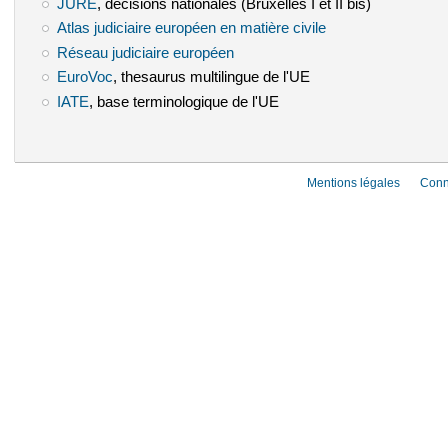
JURE
(le lien est externe)
, décisions nationales (Bruxelles I et II bis)
Atlas judiciaire européen en matière civile
(le lien est externe)
Réseau judiciaire européen
(le lien est externe)
EuroVoc
(le lien est externe)
, thesaurus multilingue de l'UE
IATE
(le lien est externe)
, base terminologique de l'UE
Mentions légales
Conn