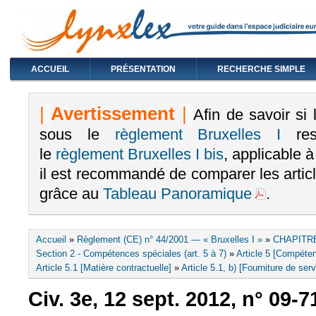
ACCUEIL
PRÉSENTATION
RECHERCHE SIMPLE
|
Avertissement
|
Afin de savoir si
sous le
règlement Bruxelles I
rest
le
règlement Bruxelles I bis
, applicable 
il est recommandé de comparer les arti
grâce au
Tableau Panoramique
.
Vous êtes ici
Accueil
»
Règlement (CE) n° 44/2001 — « Bruxelles I »
»
CHAPITRE
Section 2 - Compétences spéciales (art. 5 à 7)
»
Article 5 [Compéten
Article 5.1 [Matière contractuelle]
»
Article 5.1, b) [Fourniture de ser
Civ. 3e, 12 sept. 2012, n° 09-