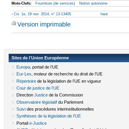
Mots-Clefs:
Fourniture (de services)
Notion autonome
‹ Civ. 1e, 19 nov. 2014, n° 13-13405
haut
Version imprimable
Sites de l’Union Européenne
Europa
(le lien est externe)
, portail de l'UE
Eur-Lex
(le lien est externe)
, moteur de recherche du droit de l'UE
Répertoire
(le lien est externe)
de la législation de l'UE en vigueur
Cour de justice de l'UE
(le lien est externe)
Direction
Justice
(le lien est externe)
de la Commission
Observatoire législatif
(le lien est externe)
du Parlement
Suivi
(le lien est externe)
des procédures interinstitutionnelles
Synthèses de la législation de l’UE
(le lien est externe)
Portail
e-Justice
(le lien est externe)