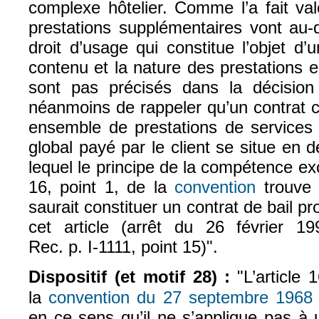
complexe hôtelier. Comme l’a fait va
prestations supplémentaires vont au-
droit d’usage qui constitue l’objet d’u
contenu et la nature des prestations 
sont pas précisés dans la décision 
néanmoins de rappeler qu’un contrat 
ensemble de prestations de services 
global payé par le client se situe en
lequel le principe de la compétence exc
16, point 1, de la
convention
trouve 
(le lien est e
saurait constituer un contrat de bail p
cet article (arrêt du 26 février 1
Rec. p. I‑1111, point 15)".
Dispositif (et motif 28) :
"L’article 
la
convention du 27 septembre 1968
(
en ce sens qu’il ne s’applique pas à 