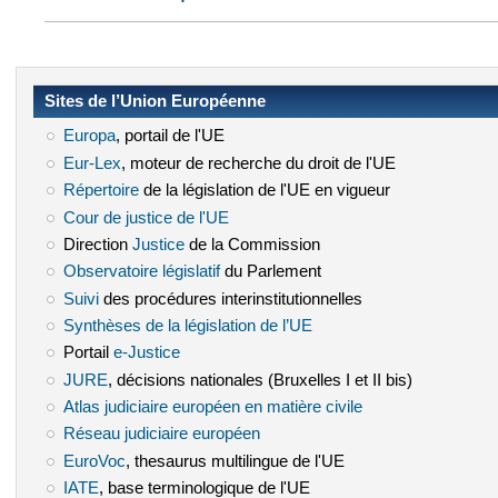
Sites de l’Union Européenne
Europa
(le lien est externe)
, portail de l'UE
Eur-Lex
(le lien est externe)
, moteur de recherche du droit de l'UE
Répertoire
(le lien est externe)
de la législation de l'UE en vigueur
Cour de justice de l'UE
(le lien est externe)
Direction
Justice
(le lien est externe)
de la Commission
Observatoire législatif
(le lien est externe)
du Parlement
Suivi
(le lien est externe)
des procédures interinstitutionnelles
Synthèses de la législation de l’UE
(le lien est externe)
Portail
e-Justice
(le lien est externe)
JURE
(le lien est externe)
, décisions nationales (Bruxelles I et II bis)
Atlas judiciaire européen en matière civile
(le lien est externe)
Réseau judiciaire européen
(le lien est externe)
EuroVoc
(le lien est externe)
, thesaurus multilingue de l'UE
IATE
(le lien est externe)
, base terminologique de l'UE