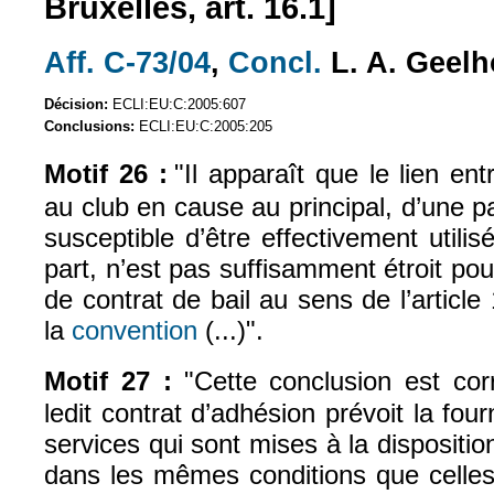
Bruxelles, art. 16.1]
Aff. C-73/04
,
Concl.
L. A. Geel
(le lien est externe)
(le lien est exter
Décision:
ECLI:EU:C:2005:607
Conclusions:
ECLI:EU:C:2005:205
Motif 26 :
"Il apparaît que le lien ent
au club en cause au principal, d’une pa
susceptible d’être effectivement utilis
part, n’est pas suffisamment étroit pour 
de contrat de bail au sens de l’article
la
convention
(...)".
(le lien est externe)
Motif 27 :
"Cette conclusion est cor
ledit contrat d’adhésion prévoit la fou
services qui sont mises à la dispositi
dans les mêmes conditions que celles 