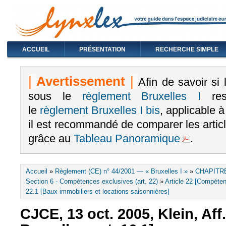
ACCUEIL
PRÉSENTATION
RECHERCHE SIMPLE
|
Avertissement
|
Afin de savoir si
sous le
règlement Bruxelles I
rest
le
règlement Bruxelles I bis
, applicable 
il est recommandé de comparer les arti
grâce au
Tableau Panoramique
.
Vous êtes ici
Accueil
»
Règlement (CE) n° 44/2001 — « Bruxelles I »
»
CHAPITRE
Section 6 - Compétences exclusives (art. 22)
»
Article 22 [Compéten
22.1 [Baux immobiliers et locations saisonnières]
CJCE, 13 oct. 2005, Klein, Aff