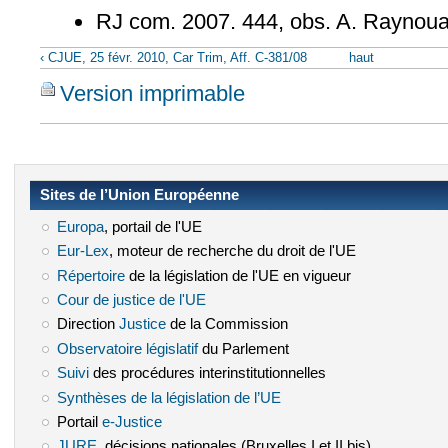
RJ com. 2007. 444, obs. A. Raynou
‹ CJUE, 25 févr. 2010, Car Trim, Aff. C-381/08
haut
Version imprimable
Sites de l’Union Européenne
Europa
(le lien est externe)
, portail de l'UE
Eur-Lex
(le lien est externe)
, moteur de recherche du droit de l'UE
Répertoire
(le lien est externe)
de la législation de l'UE en vigueur
Cour de justice de l'UE
(le lien est externe)
Direction
Justice
(le lien est externe)
de la Commission
Observatoire législatif
(le lien est externe)
du Parlement
Suivi
(le lien est externe)
des procédures interinstitutionnelles
Synthèses de la législation de l’UE
(le lien est externe)
Portail
e-Justice
(le lien est externe)
JURE
(le lien est externe)
, décisions nationales (Bruxelles I et II bis)