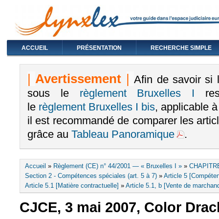
ACCUEIL
PRÉSENTATION
RECHERCHE SIMPLE
|
Avertissement
|
Afin de savoir si
sous le
règlement Bruxelles I
rest
le
règlement Bruxelles I bis
, applicable 
il est recommandé de comparer les arti
grâce au
Tableau Panoramique
.
Vous êtes ici
Accueil
»
Règlement (CE) n° 44/2001 — « Bruxelles I »
»
CHAPITRE
Section 2 - Compétences spéciales (art. 5 à 7)
»
Article 5 [Compéten
Article 5.1 [Matière contractuelle]
»
Article 5.1, b [Vente de marchand
CJCE, 3 mai 2007, Color Drack