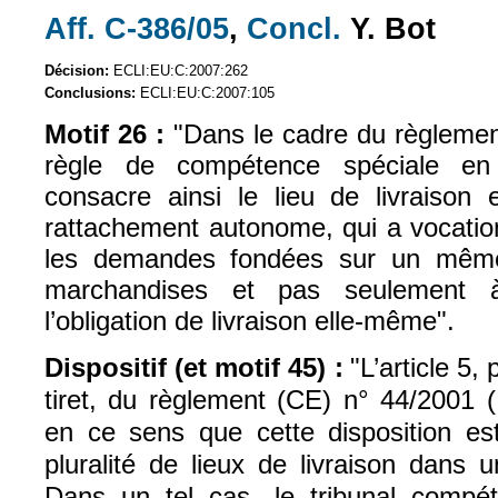
Aff. C-386/05
,
Concl.
Y. Bot
(le lien est externe)
(le lien est exte
Décision:
ECLI:EU:C:2007:262
Conclusions:
ECLI:EU:C:2007:105
Motif 26 :
"Dans le cadre du règlement
règle de compétence spéciale en 
consacre ainsi le lieu de livraison 
rattachement autonome, qui a vocation
les demandes fondées sur un même
marchandises et pas seulement à
l’obligation de livraison elle-même".
Dispositif (et motif 45) :
"L’article 5,
tiret, du règlement (CE) n° 44/2001 (
en ce sens que cette disposition es
pluralité de lieux de livraison dan
Dans un tel cas, le tribunal compé