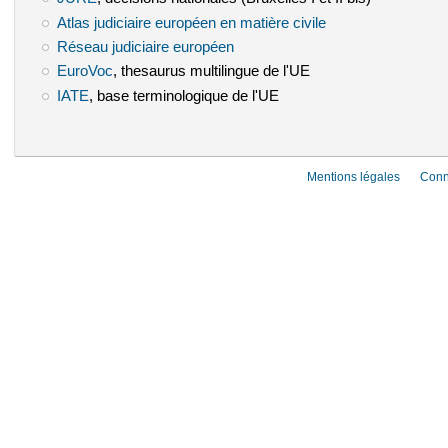
Atlas judiciaire européen en matière civile
(le lien est externe)
Réseau judiciaire européen
(le lien est externe)
EuroVoc
(le lien est externe)
, thesaurus multilingue de l'UE
IATE
(le lien est externe)
, base terminologique de l'UE
Mentions légales
Conn