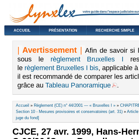
ACCUEIL
PRÉSENTATION
RECHERCHE SIMPLE
|
Avertissement
|
Afin de savoir si
sous le
règlement Bruxelles I
rest
le
règlement Bruxelles I bis
, applicable 
il est recommandé de comparer les arti
grâce au
Tableau Panoramique
.
Vous êtes ici
Accueil
»
Règlement (CE) n° 44/2001 — « Bruxelles I »
»
CHAPITRE
Section 10 - Mesures provisoires et conservatoires (art. 31)
»
Articl
juge du fond]
CJCE, 27 avr. 1999, Hans-Her