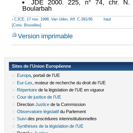
JDE 2000. 225, n° 74, chr. N. 
Boularbah
‹ CJCE, 17 nov. 1998, Van Uden, Aff. C-391/95
haut
[Conv. Bruxelles]
Version imprimable
Sites de l’Union Européenne
Europa
(le lien est externe)
, portail de l'UE
Eur-Lex
(le lien est externe)
, moteur de recherche du droit de l'UE
Répertoire
(le lien est externe)
de la législation de l'UE en vigueur
Cour de justice de l'UE
(le lien est externe)
Direction
Justice
(le lien est externe)
de la Commission
Observatoire législatif
(le lien est externe)
du Parlement
Suivi
(le lien est externe)
des procédures interinstitutionnelles
Synthèses de la législation de l’UE
(le lien est externe)