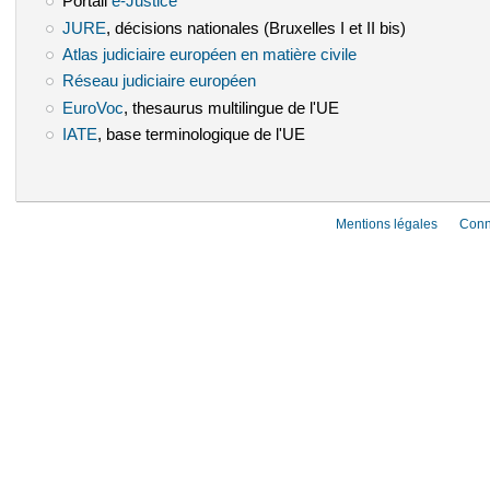
Portail
e-Justice
(le lien est externe)
JURE
(le lien est externe)
, décisions nationales (Bruxelles I et II bis)
Atlas judiciaire européen en matière civile
(le lien est externe)
Réseau judiciaire européen
(le lien est externe)
EuroVoc
(le lien est externe)
, thesaurus multilingue de l'UE
IATE
(le lien est externe)
, base terminologique de l'UE
Mentions légales
Conn