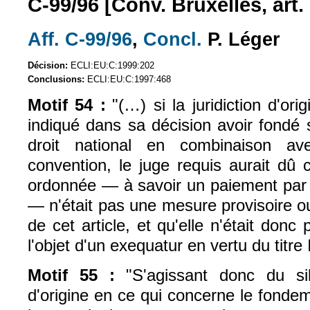
C-99/96 [Conv. Bruxelles, art.
Aff. C-99/96
,
Concl.
P. Léger
(le lien est externe)
(le lien est exter
Décision:
ECLI:EU:C:1999:202
Conclusions:
ECLI:EU:C:1997:468
Motif 54 :
"(…) si la juridiction d'or
indiqué dans sa décision avoir fondé
droit national en combinaison av
convention, le juge requis aurait dû
ordonnée — à savoir un paiement par p
— n'était pas une mesure provisoire o
de cet article, et qu'elle n'était donc
l'objet d'un exequatur en vertu du titre 
Motif 55 :
"S'agissant donc du sil
d'origine en ce qui concerne le fond