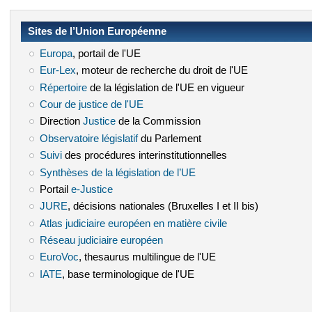
Sites de l’Union Européenne
Europa
(le lien est externe)
, portail de l'UE
Eur-Lex
(le lien est externe)
, moteur de recherche du droit de l'UE
Répertoire
(le lien est externe)
de la législation de l'UE en vigueur
Cour de justice de l'UE
(le lien est externe)
Direction
Justice
(le lien est externe)
de la Commission
Observatoire législatif
(le lien est externe)
du Parlement
Suivi
(le lien est externe)
des procédures interinstitutionnelles
Synthèses de la législation de l’UE
(le lien est externe)
Portail
e-Justice
(le lien est externe)
JURE
(le lien est externe)
, décisions nationales (Bruxelles I et II bis)
Atlas judiciaire européen en matière civile
(le lien est externe)
Réseau judiciaire européen
(le lien est externe)
EuroVoc
(le lien est externe)
, thesaurus multilingue de l'UE
IATE
(le lien est externe)
, base terminologique de l'UE