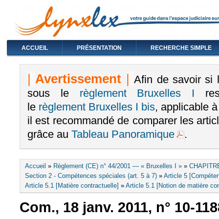
ACCUEIL
PRÉSENTATION
RECHERCHE SIMPLE
|
Avertissement
|
Afin de savoir si
sous le
règlement Bruxelles I
rest
le
règlement Bruxelles I bis
, applicable 
il est recommandé de comparer les arti
grâce au
Tableau Panoramique
.
Vous êtes ici
Accueil
»
Règlement (CE) n° 44/2001 — « Bruxelles I »
»
CHAPITRE
Section 2 - Compétences spéciales (art. 5 à 7)
»
Article 5 [Compéten
Article 5.1 [Matière contractuelle]
»
Article 5.1 [Notion de matière con
Com., 18 janv. 2011, n° 10-11