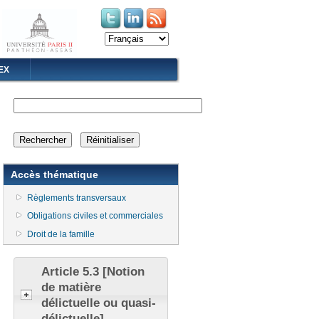
(le lien est externe)
(le lien est externe)
EX
Accès thématique
Règlements transversaux
Obligations civiles et commerciales
Droit de la famille
Article 5.3 [Notion
de matière
délictuelle ou quasi-
délictuelle]