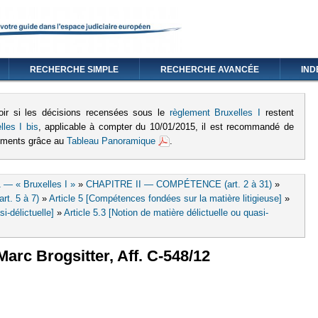
RECHERCHE SIMPLE
RECHERCHE AVANCÉE
IND
oir si les décisions recensées sous le
règlement Bruxelles I
restent
lles I bis
, applicable à compter du 10/01/2015, il est recommandé de
lements grâce au
Tableau Panoramique
.
 — « Bruxelles I »
»
CHAPITRE II — COMPÉTENCE (art. 2 à 31)
»
rt. 5 à 7)
»
Article 5 [Compétences fondées sur la matière litigieuse]
»
si-délictuelle]
»
Article 5.3 [Notion de matière délictuelle ou quasi-
arc Brogsitter, Aff. C-548/12
externe)