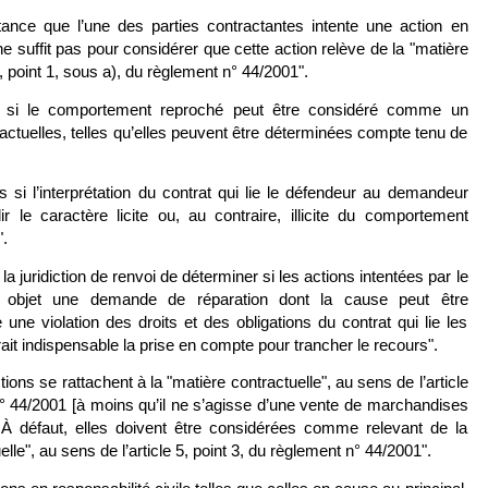
tance que l’une des parties contractantes intente une action en
 ne suffit pas pour considérer que cette action relève de la "matière
5, point 1, sous a), du règlement n° 44/2001".
e si le comportement reproché peut être considéré comme un
ctuelles, telles qu’elles peuvent être déterminées compte tenu de
as si l’interprétation du contrat qui lie le défendeur au demandeur
ir le caractère licite ou, au contraire, illicite du comportement
".
à la juridiction de renvoi de déterminer si les actions intentées par le
ur objet une demande de réparation dont la cause peut être
e violation des droits et des obligations du contrat qui lie les
drait indispensable la prise en compte pour trancher le recours".
ctions se rattachent à la "matière contractuelle", au sens de l’article
n° 44/2001 [à moins qu’il ne s’agisse d’une vente de marchandises
. À défaut, elles doivent être considérées comme relevant de la
elle", au sens de l’article 5, point 3, du règlement n° 44/2001".