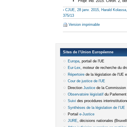
Propr. ind. 2015. Chron. 2, o
‹ CJUE, 28 janv. 2015, Harald Kolassa,
375/13
Version imprimable
Sites de l’Union Européenne
Europa
(le lien est externe)
, portail de l'UE
Eur-Lex
(le lien est externe)
, moteur de recherche du dro
Répertoire
(le lien est externe)
de la législation de l'UE 
Cour de justice de l'UE
(le lien est e
Direction
Justice
(le lien est externe)
de la Commission
Observatoire législatif
(le lien est ex
du Parlement
Suivi
(le lien est externe)
des procédures interinstitution
Synthèses de la législation de l’UE
(
Portail
e-Justice
(le lien est externe)
JURE
(le lien est externe)
, décisions nationales (Bruxelle