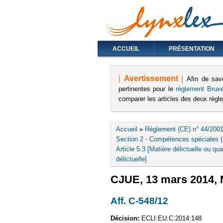
ACCUEIL
PRÉSENTATION
|
Avertissement
|
Afin de sav
pertinentes pour le
règlement Bruxe
comparer les articles des deux règ
Vous êtes ici
Accueil
»
Règlement (CE) n° 44/2001
Section 2 - Compétences spéciales (a
Article 5.3 [Matière délictuelle ou qua
délictuelle]
CJUE, 13 mars 2014, M
Aff. C-548/12
(le lien est 
Décision:
ECLI:EU:C:2014:148