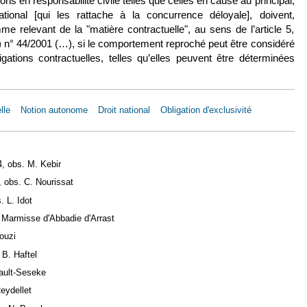
ons en responsabilité civile telles que celles en cause au principal,
ational [qui les rattache à la concurrence déloyale], doivent,
 relevant de la "matière contractuelle", au sens de l’article 5,
) n° 44/2001 (…), si le comportement reproché peut être considéré
ions contractuelles, telles qu’elles peuvent être déterminées
lle
Notion autonome
Droit national
Obligation d'exclusivité
4, obs. M. Kebir
 obs. C. Nourissat
 L. Idot
 Marmisse d'Abbadie d'Arrast
ouzi
 B. Haftel
Jault-Seseke
Reydellet