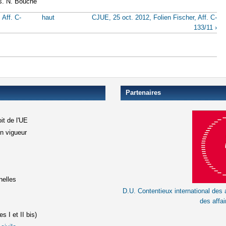
bs. N. Bouche
 Aff. C-
haut
CJUE, 25 oct. 2012, Folien Fischer, Aff. C-
133/11 ›
Partenaires
it de l'UE
en vigueur
xterne)
terne)
nelles
D.U. Contentieux international des a
le lien est externe)
des affai
s I et II bis)