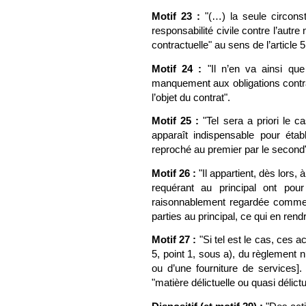
Motif 23 :
"(…) la seule circons
responsabilité civile contre l’autre
contractuelle" au sens de l’article 
Motif 24 :
"Il n’en va ainsi qu
manquement aux obligations contra
l’objet du contrat".
Motif 25 :
"Tel sera a priori le c
apparaît indispensable pour établ
reproché au premier par le second
Motif 26 :
"
Il appartient, dès lors, 
requérant au principal ont po
raisonnablement regardée comme un
parties au principal, ce qui en ren
Motif 27 :
"
Si tel est le cas, ces a
5, point 1, sous a), du règlement 
ou d’une fourniture de services]
"matière délictuelle ou quasi délictu