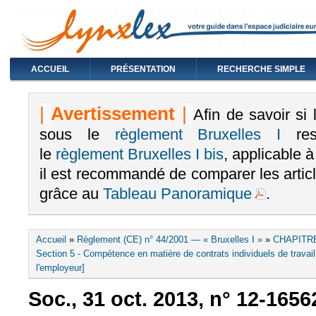
ACCUEIL
PRÉSENTATION
RECHERCHE SIMPLE
|
Avertissement
|
Afin de savoir si
sous le
règlement Bruxelles I
rest
le
règlement Bruxelles I bis
, applicable 
il est recommandé de comparer les arti
grâce au
Tableau Panoramique
.
Vous êtes ici
Accueil
»
Règlement (CE) n° 44/2001 — « Bruxelles I »
»
CHAPITRE
Section 5 - Compétence en matière de contrats individuels de travail 
l'employeur]
Soc., 31 oct. 2013, n° 12-1656