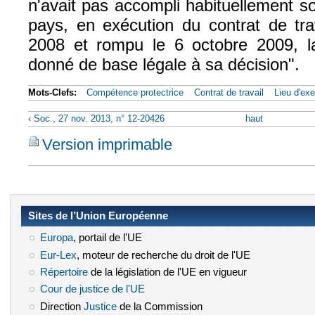
n'avait pas accompli habituellement s
pays, en exécution du contrat de tra
2008 et rompu le 6 octobre 2009, l
donné de base légale à sa décision".
Mots-Clefs:
Compétence protectrice
Contrat de travail
Lieu d'exe
‹ Soc., 27 nov. 2013, n° 12-20426
haut
Version imprimable
Sites de l’Union Européenne
Europa
(le lien est externe)
, portail de l'UE
Eur-Lex
(le lien est externe)
, moteur de recherche du droit de l'UE
Répertoire
(le lien est externe)
de la législation de l'UE en vigueur
Cour de justice de l'UE
(le lien est externe)
Direction
Justice
(le lien est externe)
de la Commission