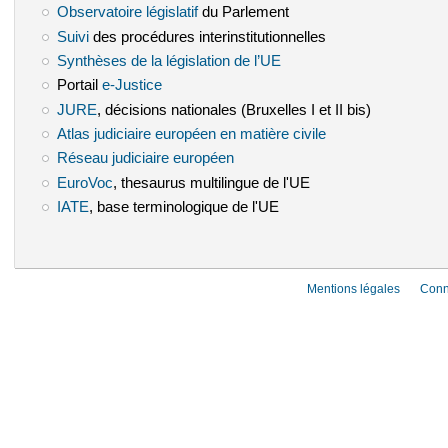
Observatoire législatif
(le lien est externe)
du Parlement
Suivi
(le lien est externe)
des procédures interinstitutionnelles
Synthèses de la législation de l’UE
(le lien est externe)
Portail
e-Justice
(le lien est externe)
JURE
(le lien est externe)
, décisions nationales (Bruxelles I et II bis)
Atlas judiciaire européen en matière civile
(le lien est externe)
Réseau judiciaire européen
(le lien est externe)
EuroVoc
(le lien est externe)
, thesaurus multilingue de l'UE
IATE
(le lien est externe)
, base terminologique de l'UE
Mentions légales
Conn