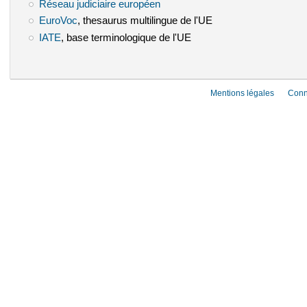
Réseau judiciaire européen
(le lien est externe)
EuroVoc
(le lien est externe)
, thesaurus multilingue de l'UE
IATE
(le lien est externe)
, base terminologique de l'UE
Mentions légales
Conn