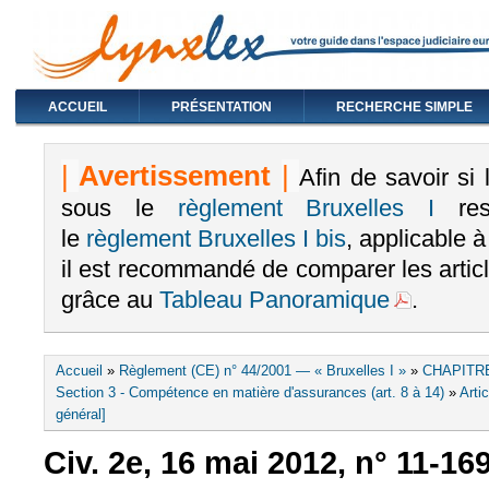
ACCUEIL
PRÉSENTATION
RECHERCHE SIMPLE
|
Avertissement
|
Afin de savoir si
sous le
règlement Bruxelles I
rest
le
règlement Bruxelles I bis
, applicable 
il est recommandé de comparer les arti
grâce au
Tableau Panoramique
.
Vous êtes ici
Accueil
»
Règlement (CE) n° 44/2001 — « Bruxelles I »
»
CHAPITRE
Section 3 - Compétence en matière d'assurances (art. 8 à 14)
»
Arti
général]
Civ. 2e, 16 mai 2012, n° 11-16