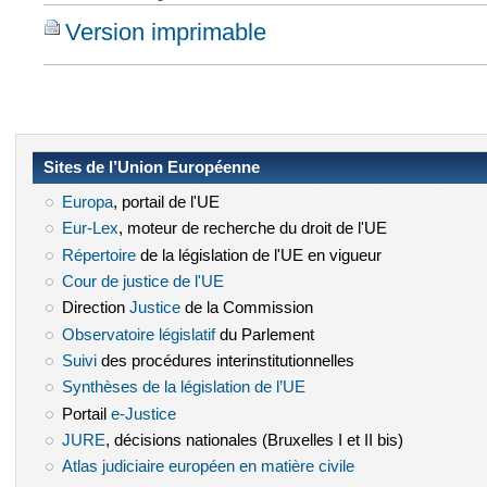
Version imprimable
Sites de l’Union Européenne
Europa
(le lien est externe)
, portail de l'UE
Eur-Lex
(le lien est externe)
, moteur de recherche du droit de l'UE
Répertoire
(le lien est externe)
de la législation de l'UE en vigueur
Cour de justice de l'UE
(le lien est externe)
Direction
Justice
(le lien est externe)
de la Commission
Observatoire législatif
(le lien est externe)
du Parlement
Suivi
(le lien est externe)
des procédures interinstitutionnelles
Synthèses de la législation de l’UE
(le lien est externe)
Portail
e-Justice
(le lien est externe)
JURE
(le lien est externe)
, décisions nationales (Bruxelles I et II bis)
Atlas judiciaire européen en matière civile
(le lien est externe)