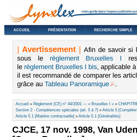
ACCUEIL
PRÉSENTATION
RECHERCHE SIMPLE
|
Avertissement
|
Afin de savoir si
sous le
règlement Bruxelles I
rest
le
règlement Bruxelles I bis
, applicable 
il est recommandé de comparer les arti
grâce au
Tableau Panoramique
.
Vous êtes ici
Accueil
»
Règlement (CE) n° 44/2001 — « Bruxelles I »
»
CHAPITRE
Section 2 - Compétences spéciales (art. 5 à 7)
»
Article 5 [Compéten
Article 5.1 [Matière contractuelle]
»
Article 5.1 [Généralités]
CJCE, 17 nov. 1998, Van Uden,