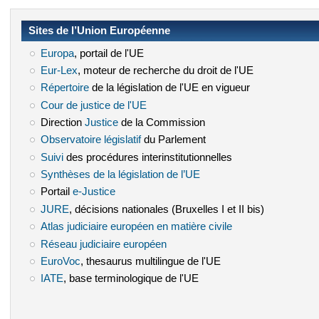
Sites de l’Union Européenne
Europa
(le lien est externe)
, portail de l'UE
Eur-Lex
(le lien est externe)
, moteur de recherche du droit de l'UE
Répertoire
(le lien est externe)
de la législation de l'UE en vigueur
Cour de justice de l'UE
(le lien est externe)
Direction
Justice
(le lien est externe)
de la Commission
Observatoire législatif
(le lien est externe)
du Parlement
Suivi
(le lien est externe)
des procédures interinstitutionnelles
Synthèses de la législation de l’UE
(le lien est externe)
Portail
e-Justice
(le lien est externe)
JURE
(le lien est externe)
, décisions nationales (Bruxelles I et II bis)
Atlas judiciaire européen en matière civile
(le lien est externe)
Réseau judiciaire européen
(le lien est externe)
EuroVoc
(le lien est externe)
, thesaurus multilingue de l'UE
IATE
(le lien est externe)
, base terminologique de l'UE