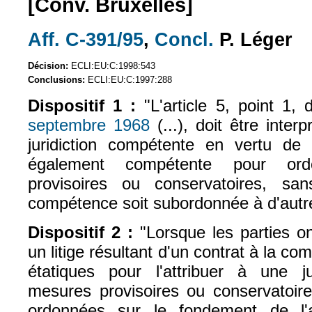
[Conv. Bruxelles]
Aff. C-391/95
,
Concl.
P. Léger
(le lien est externe)
(le lien est exte
Décision:
ECLI:EU:C:1998:543
Conclusions:
ECLI:EU:C:1997:288
Dispositif 1 :
"L'article 5, point 1,
septembre 1968
(...), doit être inte
(le lien est externe)
juridiction compétente en vertu de c
également compétente pour or
provisoires ou conservatoires, sa
compétence soit subordonnée à d'autre
Dispositif 2 :
"Lorsque les parties on
un litige résultant d'un contrat à la co
étatiques pour l'attribuer à une jur
mesures provisoires ou conservatoir
ordonnées sur le fondement de l'a