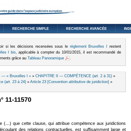
RECHERCHE SIMPLE
RECHERCHE AVANCÉE
IND
oir si les décisions recensées sous le
règlement Bruxelles I
restent
lles I bis
, applicable à compter du 10/01/2015, il est recommandé de
lements grâce au
Tableau Panoramique
.
 — « Bruxelles I »
»
CHAPITRE II — COMPÉTENCE (art. 2 à 31)
»
e (art. 23 à 24)
»
Article 23 [Convention attributive de juridiction]
»
° 11-11570
en est externe)
ève (…) que cette clause, qui attribue compétence aux juridictions
découlant des relations contractuelles, est suffisamment large et