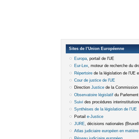
Sites de l’Union Européenne
Europa
(le lien est externe)
, portail de l'UE
Eur-Lex
(le lien est externe)
, moteur de recherche du dro
Répertoire
(le lien est externe)
de la législation de l'UE 
Cour de justice de l'UE
(le lien est e
Direction
Justice
(le lien est externe)
de la Commission
Observatoire législatif
(le lien est ex
du Parlement
Suivi
(le lien est externe)
des procédures interinstitution
Synthèses de la législation de l’UE
(
Portail
e-Justice
(le lien est externe)
JURE
(le lien est externe)
, décisions nationales (Bruxelle
Atlas judiciaire européen en matière 
Réseau judiciaire européen
(le lien e