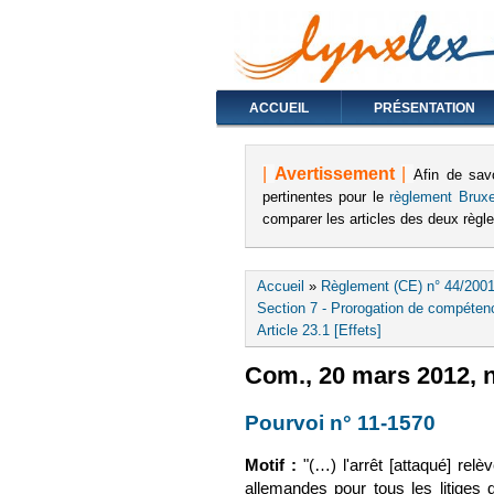
ACCUEIL
PRÉSENTATION
|
Avertissement
|
Afin de sav
pertinentes pour le
règlement Bruxe
comparer les articles des deux règ
Vous êtes ici
Accueil
»
Règlement (CE) n° 44/2001
Section 7 - Prorogation de compétenc
Article 23.1 [Effets]
Com., 20 mars 2012, n
Pourvoi n° 11-1570
(le li
Motif :
"(…)
l'arrêt [attaqué] rel
allemandes pour tous les litiges 