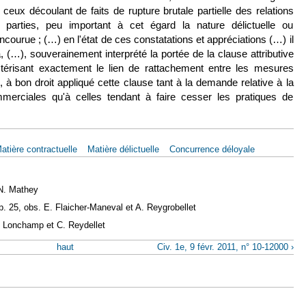
eux découlant de faits de rupture brutale partielle des relations
 parties, peu important à cet égard la nature délictuelle ou
 encourue ; (…)
en l'état de ces constatations et appréciations (…) il
, (…), souverainement interprété la portée de la clause attributive
ctérisant exactement le lien de rattachement entre les mesures
à bon droit appliqué cette clause tant à la demande relative à la
mmerciales qu'à celles tendant à faire cesser les pratiques de
atière contractuelle
Matière délictuelle
Concurrence déloyale
N. Mathey
p. 25, obs. E. Flaicher-Maneval et A. Reygrobellet
. Lonchamp et C. Reydellet
haut
Civ. 1e, 9 févr. 2011, n° 10-12000 ›