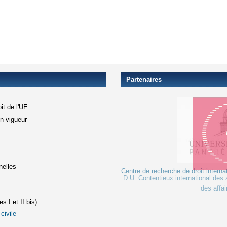
Partenaires
it de l'UE
en vigueur
xterne)
terne)
nelles
Centre de recherche de droit interna
D.U. Contentieux international des a
le lien est externe)
des affai
s I et II bis)
civile
(le lien est externe)
st externe)