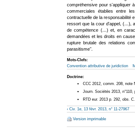
compréhensive pour s'appliquer à c
commerciales établies entre les
contractuelle de la responsabilité
ressort que la cour d'appel, (…), a
de compétence (…)
et, en cara
demandées et les droits en cause, 
rupture brutale des relations co
parasitisme".
Mots-Clefs:
Convention attributive de juridiction
M
Doctrine:
CCC 2012, comm. 208, note 
Journ.
Sociétés 2013, n°110, 
RTD eur. 2013 p. 292, obs. C
‹ Civ. 1e, 13 févr. 2013, n° 11-27967
Version imprimable