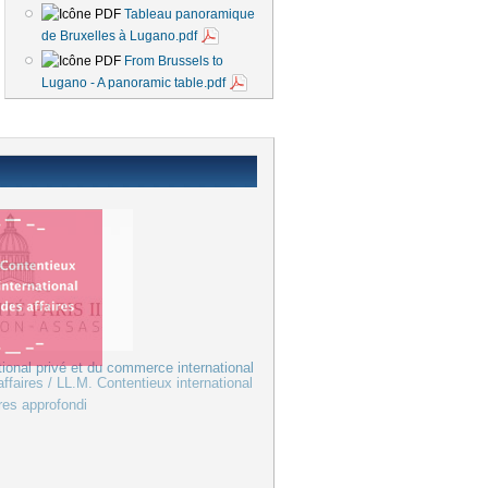
Tableau panoramique
de Bruxelles à Lugano.pdf
From Brussels to
Lugano - A panoramic table.pdf
tional privé et du commerce international
ffaires / LL.M. Contentieux international
res approfondi