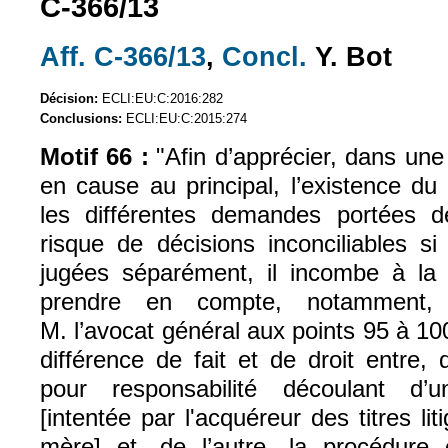
C-366/13
Aff. C-366/13
,
Concl.
Y. Bot
(le lien est externe)
(le lien est exte
Décision:
ECLI:EU:C:2016:282
Conclusions:
ECLI:EU:C:2015:274
Motif 66 :
"
Afin d’apprécier, dans une 
en cause au principal, l’existence du
les différentes demandes portées d
risque de décisions inconciliables s
jugées séparément, il incombe à la j
prendre en compte, notamment,
M. l’avocat général aux points 95 à 10
différence de fait et de droit entre,
pour responsabilité découlant d’
[intentée par l'acquéreur des titres li
mère] et, de l’autre, la procédure 