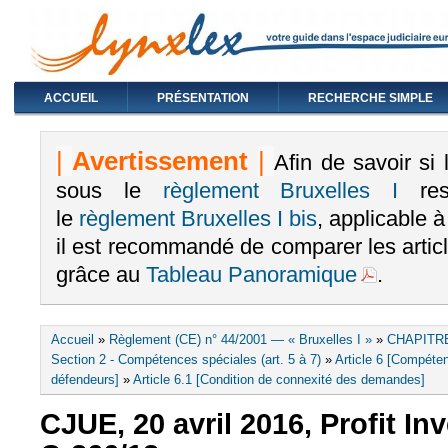
ACCUEIL
PRÉSENTATION
RECHERCHE SIMPLE
|
Avertissement
|
Afin de savoir si
sous le
règlement Bruxelles I
rest
le
règlement Bruxelles I bis
, applicable 
il est recommandé de comparer les arti
grâce au
Tableau Panoramique
.
Vous êtes ici
Accueil
»
Règlement (CE) n° 44/2001 — « Bruxelles I »
»
CHAPITRE
Section 2 - Compétences spéciales (art. 5 à 7)
»
Article 6 [Compéte
défendeurs]
»
Article 6.1 [Condition de connexité des demandes]
CJUE, 20 avril 2016, Profit In