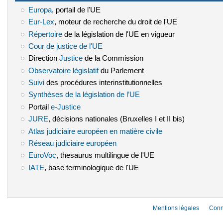
Europa
(le lien est externe)
, portail de l'UE
Eur-Lex
(le lien est externe)
, moteur de recherche du droit de l'UE
Répertoire
(le lien est externe)
de la législation de l'UE en vigueur
Cour de justice de l'UE
(le lien est externe)
Direction
Justice
(le lien est externe)
de la Commission
Observatoire législatif
(le lien est externe)
du Parlement
Suivi
(le lien est externe)
des procédures interinstitutionnelles
Synthèses de la législation de l’UE
(le lien est externe)
Portail
e-Justice
(le lien est externe)
JURE
(le lien est externe)
, décisions nationales (Bruxelles I et II bis)
Atlas judiciaire européen en matière civile
(le lien est externe)
Réseau judiciaire européen
(le lien est externe)
EuroVoc
(le lien est externe)
, thesaurus multilingue de l'UE
IATE
(le lien est externe)
, base terminologique de l'UE
Mentions légales
Conn