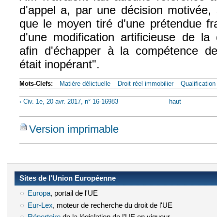
d'appel a, par une décision motivée,
que le moyen tiré d'une prétendue fra
d'une modification artificieuse de la q
afin d'échapper à la compétence des
était inopérant".
Mots-Clefs:
Matière délictuelle
Droit réel immobilier
Qualification
‹ Civ. 1e, 20 avr. 2017, n° 16-16983
haut
Version imprimable
Sites de l’Union Européenne
Europa
(le lien est externe)
, portail de l'UE
Eur-Lex
(le lien est externe)
, moteur de recherche du droit de l'UE
(le lien est externe)