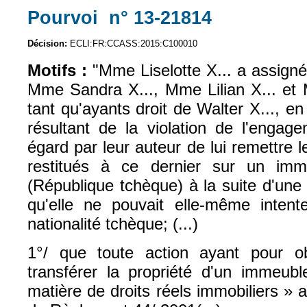
Pourvoi n° 13-21814
(le lien est ext
Décision:
ECLI:FR:CCASS:2015:C100010
Motifs :
"Mme Liselotte X... a assigné
Mme Sandra X..., Mme Lilian X... et 
tant qu'ayants droit de Walter X..., en
résultant de la violation de l'engag
égard par leur auteur de lui remettre l
restitués à ce dernier sur un im
(République tchèque) à la suite d'une
qu'elle ne pouvait elle-même intent
nationalité tchèque; (...)
1°/ que toute action ayant pour ob
transférer la propriété d'un immeub
matière de droits réels immobiliers » a