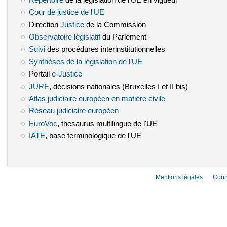
Répertoire
de la législation de l'UE en vigueur
Cour de justice de l'UE
(le lien est externe)
Direction
Justice
(le lien est externe)
de la Commission
Observatoire législatif
(le lien est externe)
du Parlement
Suivi
(le lien est externe)
des procédures interinstitutionnelles
Synthèses de la législation de l’UE
(le lien est externe)
Portail
e-Justice
(le lien est externe)
JURE
(le lien est externe)
, décisions nationales (Bruxelles I et II bis)
Atlas judiciaire européen en matière civile
(le lien est externe)
Réseau judiciaire européen
(le lien est externe)
EuroVoc
(le lien est externe)
, thesaurus multilingue de l'UE
IATE
(le lien est externe)
, base terminologique de l'UE
Mentions légales
Conn