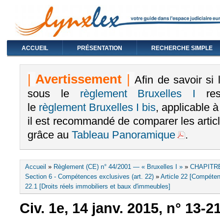
ACCUEIL
PRÉSENTATION
RECHERCHE SIMPLE
|
Avertissement
|
Afin de savoir si
sous le
règlement Bruxelles I
rest
le
règlement Bruxelles I bis
, applicable 
il est recommandé de comparer les arti
grâce au
Tableau Panoramique
.
Vous êtes ici
Accueil
»
Règlement (CE) n° 44/2001 — « Bruxelles I »
»
CHAPITRE
Section 6 - Compétences exclusives (art. 22)
»
Article 22 [Compéten
22.1 [Droits réels immobiliers et baux d'immeubles]
Civ. 1e, 14 janv. 2015, n° 13-2