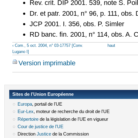
Rev. crit. DIP 2001. 539, note S. Poi
Dr. et patr. 2001, n° 96, p. 111, obs
JCP 2001. I. 356, obs. P. Simler
RD banc. fin. 2001, n° 114, obs. A. 
‹ Com., 5 oct. 2004, n° 03-17757 [Conv.
haut
Lugano I]
Version imprimable
Sites de l’Union Européenne
Europa
(le lien est externe)
, portail de l'UE
Eur-Lex
(le lien est externe)
, moteur de recherche du droit de l'UE
Répertoire
(le lien est externe)
de la législation de l'UE en vigueur
Cour de justice de l'UE
(le lien est externe)
Direction
Justice
(le lien est externe)
de la Commission