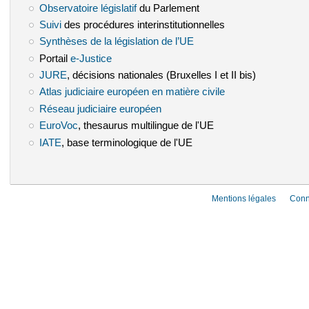
Observatoire législatif
(le lien est externe)
du Parlement
Suivi
(le lien est externe)
des procédures interinstitutionnelles
Synthèses de la législation de l’UE
(le lien est externe)
Portail
e-Justice
(le lien est externe)
JURE
(le lien est externe)
, décisions nationales (Bruxelles I et II bis)
Atlas judiciaire européen en matière civile
(le lien est externe)
Réseau judiciaire européen
(le lien est externe)
EuroVoc
(le lien est externe)
, thesaurus multilingue de l'UE
IATE
(le lien est externe)
, base terminologique de l'UE
Mentions légales
Conn