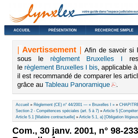
ACCUEIL
PRÉSENTATION
RECHERCHE SIMPLE
|
Avertissement
|
Afin de savoir si
sous le
règlement Bruxelles I
rest
le
règlement Bruxelles I bis
, applicable 
il est recommandé de comparer les arti
grâce au
Tableau Panoramique
.
Vous êtes ici
Accueil
»
Règlement (CE) n° 44/2001 — « Bruxelles I »
»
CHAPITRE
Section 2 - Compétences spéciales (art. 5 à 7)
»
Article 5 [Compéten
Article 5.1 [Matière contractuelle]
»
Article 5.1, a) [Obligation litigieu
Com., 30 janv. 2001, n° 98-23