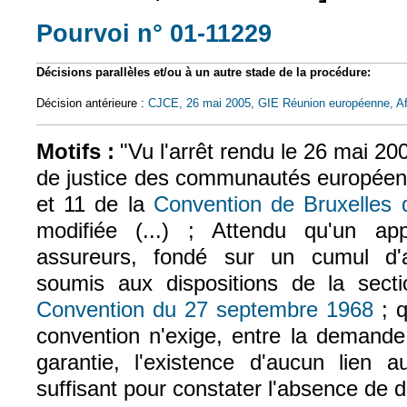
Pourvoi n° 01-11229
(le lien est exter
Décisions parallèles et/ou à un autre stade de la procédure:
Décision antérieure :
CJCE, 26 mai 2005, GIE Réunion européenne, Aff
Motifs :
"Vu l'arrêt rendu le 26 mai 2
de justice des communautés européenne
et 11 de la
Convention de Bruxelles
modifiée (...) ; Attendu qu'un ap
assureurs, fondé sur un cumul d'
soumis aux dispositions de la secti
Convention du 27 septembre 1968
; q
(le li
convention n'exige, entre la demande 
garantie, l'existence d'aucun lien a
suffisant pour constater l'absence de 