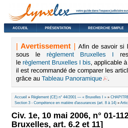
ACCUEIL
PRÉSENTATION
RECHERCHE SIMPLE
|
Avertissement
|
Afin de savoir si
sous le
règlement Bruxelles I
rest
le
règlement Bruxelles I bis
, applicable 
il est recommandé de comparer les arti
grâce au
Tableau Panoramique
.
Vous êtes ici
Accueil
»
Règlement (CE) n° 44/2001 — « Bruxelles I »
»
CHAPITRE
Section 3 - Compétence en matière d'assurances (art. 8 à 14)
»
Arti
Civ. 1e, 10 mai 2006, n° 01-11
Bruxelles, art. 6.2 et 11]