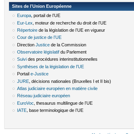
Sites de l’Union Européenne
Europa
(le lien est externe)
, portail de l'UE
Eur-Lex
(le lien est externe)
, moteur de recherche du droit de l'UE
Répertoire
(le lien est externe)
de la législation de l'UE en vigueur
Cour de justice de l'UE
(le lien est externe)
Direction
Justice
(le lien est externe)
de la Commission
Observatoire législatif
(le lien est externe)
du Parlement
Suivi
(le lien est externe)
des procédures interinstitutionnelles
Synthèses de la législation de l’UE
(le lien est externe)
Portail
e-Justice
(le lien est externe)
JURE
(le lien est externe)
, décisions nationales (Bruxelles I et II bis)
Atlas judiciaire européen en matière civile
(le lien est externe)
Réseau judiciaire européen
(le lien est externe)
EuroVoc
(le lien est externe)
, thesaurus multilingue de l'UE
IATE
(le lien est externe)
, base terminologique de l'UE