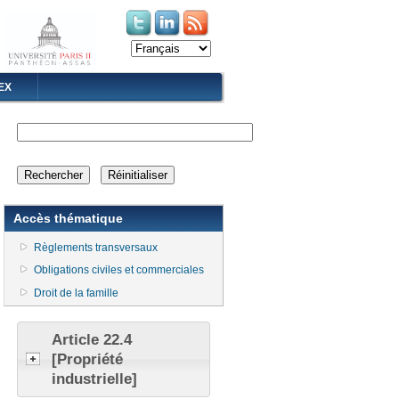
(le lien est externe)
(le lien est externe)
EX
Accès thématique
Règlements transversaux
Obligations civiles et commerciales
Droit de la famille
Article 22.4
[Propriété
industrielle]