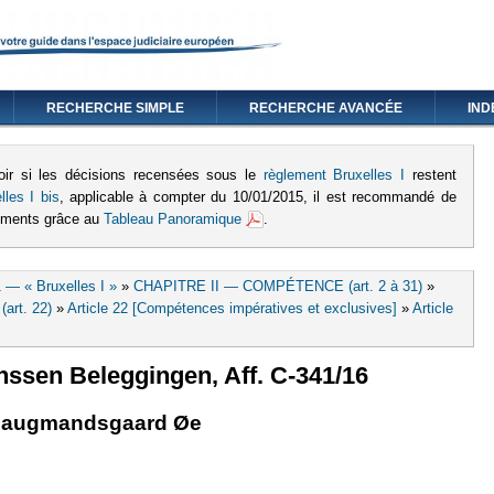
RECHERCHE SIMPLE
RECHERCHE AVANCÉE
IND
oir si les décisions recensées sous le
règlement Bruxelles I
restent
lles I bis
, applicable à compter du 10/01/2015, il est recommandé de
lements grâce au
Tableau Panoramique
.
 — « Bruxelles I »
»
CHAPITRE II — COMPÉTENCE (art. 2 à 31)
»
art. 22)
»
Article 22 [Compétences impératives et exclusives]
»
Article
nssen Beleggingen, Aff. C-341/16
externe)
Saugmandsgaard Øe