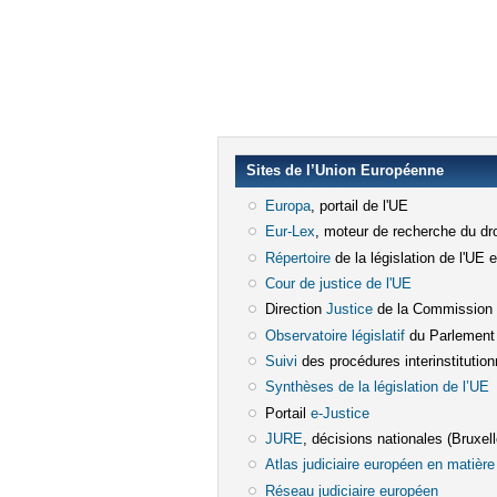
Sites de l’Union Européenne
Europa
(le lien est externe)
, portail de l'UE
Eur-Lex
(le lien est externe)
, moteur de recherche du dro
Répertoire
(le lien est externe)
de la législation de l'UE 
Cour de justice de l'UE
(le lien est e
Direction
Justice
(le lien est externe)
de la Commission
Observatoire législatif
(le lien est ex
du Parlement
Suivi
(le lien est externe)
des procédures interinstitution
Synthèses de la législation de l’UE
(
Portail
e-Justice
(le lien est externe)
JURE
(le lien est externe)
, décisions nationales (Bruxelle
Atlas judiciaire européen en matière 
Réseau judiciaire européen
(le lien e