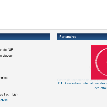
Partenaires
it de l'UE
en vigueur
xterne)
terne)
nelles
D.U. Contentieux international des a
le lien est externe)
des affai
s I et II bis)
civile
(le lien est externe)
st externe)