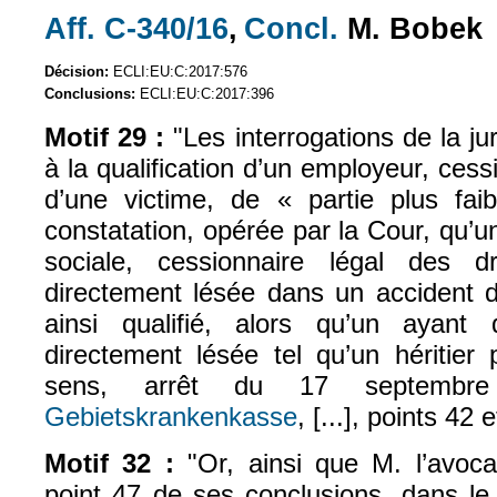
Aff. C-340/16
,
Concl.
M. Bobek
(le lien est externe)
(le lien est exte
Décision:
ECLI:EU:C:2017:576
Conclusions:
ECLI:EU:C:2017:396
Motif 29 :
"Les interrogations de la jur
à la qualification d’un employeur, cess
d’une victime, de « partie plus fa
constatation, opérée par la Cour, qu’
sociale, cessionnaire légal des 
directement lésée dans un accident d
ainsi qualifié, alors qu’un ayant
directement lésée tel qu’un héritier 
sens, arrêt du 17 septemb
Gebietskrankenkasse
, [...], points 42 e
Motif 32 :
"Or, ainsi que M. l’avoca
point 47 de ses conclusions, dans le