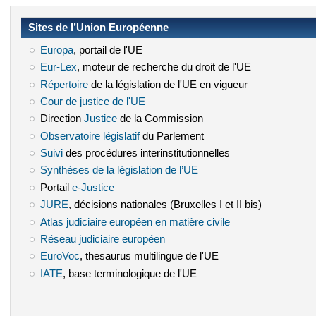
Sites de l’Union Européenne
Europa
(le lien est externe)
, portail de l'UE
Eur-Lex
(le lien est externe)
, moteur de recherche du droit de l'UE
Répertoire
(le lien est externe)
de la législation de l'UE en vigueur
Cour de justice de l'UE
(le lien est externe)
Direction
Justice
(le lien est externe)
de la Commission
Observatoire législatif
(le lien est externe)
du Parlement
Suivi
(le lien est externe)
des procédures interinstitutionnelles
Synthèses de la législation de l’UE
(le lien est externe)
Portail
e-Justice
(le lien est externe)
JURE
(le lien est externe)
, décisions nationales (Bruxelles I et II bis)
Atlas judiciaire européen en matière civile
(le lien est externe)
Réseau judiciaire européen
(le lien est externe)
EuroVoc
(le lien est externe)
, thesaurus multilingue de l'UE
IATE
(le lien est externe)
, base terminologique de l'UE