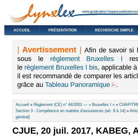
ACCUEIL
PRÉSENTATION
RECHERCHE SIMPLE
|
Avertissement
|
Afin de savoir si
sous le
règlement Bruxelles I
rest
le
règlement Bruxelles I bis
, applicable 
il est recommandé de comparer les arti
grâce au
Tableau Panoramique
.
Vous êtes ici
Accueil
»
Règlement (CE) n° 44/2001 — « Bruxelles I »
»
CHAPITRE
Section 3 - Compétence en matière d'assurances (art. 8 à 14)
»
Arti
général]
CJUE, 20 juil. 2017, KABEG, A