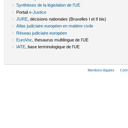
Synthèses de la législation de l’UE
(le lien est externe)
Portail
e-Justice
(le lien est externe)
JURE
(le lien est externe)
, décisions nationales (Bruxelles I et II bis)
Atlas judiciaire européen en matière civile
(le lien est externe)
Réseau judiciaire européen
(le lien est externe)
EuroVoc
(le lien est externe)
, thesaurus multilingue de l'UE
IATE
(le lien est externe)
, base terminologique de l'UE
Mentions légales
Conn