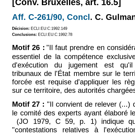
[Conv. Bruxelles, art. 16.5]
Aff. C-261/90,
Concl
. C. Gulm
(le lien est externe)
(le lien est exter
Décision:
ECLI:EU:C:1992:149
Conclusions:
ECLI:EU:C:1992:78
Motif 26 :
"Il faut prendre en considéra
essentiel de la compétence exclusive
d'exécution du jugement est qu'il
tribunaux de l'État membre sur le terri
forcée est requise d'appliquer les règ
sur ce territoire, des autorités chargée
Motif 27 :
"Il convient de relever (...)
le comité des experts ayant élaboré l
(JO 1979, C 59, p. 1) indique qu'
(le lien est externe)
"contestations relatives à l'exécut