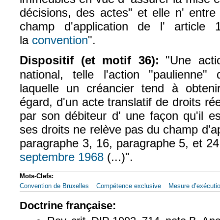
décisions, des actes" et elle n' entre
champ d'application de l' article
la
convention
".
(le lien est externe)
Dispositif (et motif 36):
"Une acti
national, telle l'action "paulienne"
laquelle un créancier tend à obteni
égard, d'un acte translatif de droits r
par son débiteur d' une façon qu'il e
ses droits ne relève pas du champ d'app
paragraphe 3, 16, paragraphe 5, et 24
septembre 1968
(...)".
(le lien est externe)
Mots-Clefs:
Convention de Bruxelles
Compétence exclusive
Mesure d’exécuti
Doctrine française: