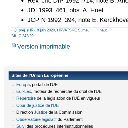
Rev. crit. DIP 1992. 714, note B. Anc
JDI 1993. 461, obs. A. Huet
JCP N 1992. 394, note E. Kerckhov
(le lien est externe)
‹ Q. préj. (HR), 8 juin 2020, HRVATSKE Šume,
haut
Aff. C-242/20
Version imprimable
Sites de l’Union Européenne
Europa
(le lien est externe)
, portail de l'UE
Eur-Lex
(le lien est externe)
, moteur de recherche du droit de l'UE
Répertoire
(le lien est externe)
de la législation de l'UE en vigueur
Cour de justice de l'UE
(le lien est externe)
Direction
Justice
(le lien est externe)
de la Commission
Observatoire législatif
(le lien est externe)
du Parlement
Suivi
(le lien est externe)
des procédures interinstitutionnelles