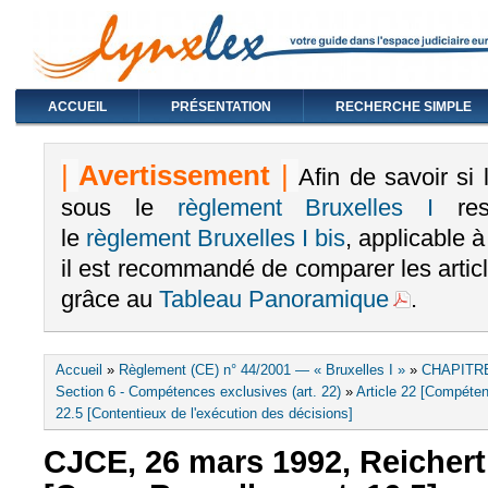
ACCUEIL
PRÉSENTATION
RECHERCHE SIMPLE
|
Avertissement
|
Afin de savoir si
sous le
règlement Bruxelles I
rest
le
règlement Bruxelles I bis
, applicable 
il est recommandé de comparer les arti
grâce au
Tableau Panoramique
.
Vous êtes ici
Accueil
»
Règlement (CE) n° 44/2001 — « Bruxelles I »
»
CHAPITRE
Section 6 - Compétences exclusives (art. 22)
»
Article 22 [Compéten
22.5 [Contentieux de l'exécution des décisions]
CJCE, 26 mars 1992, Reichert I