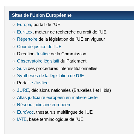
Sites de l’Union Européenne
Europa
(le lien est externe)
, portail de l'UE
Eur-Lex
(le lien est externe)
, moteur de recherche du droit de l'UE
Répertoire
(le lien est externe)
de la législation de l'UE en vigueur
Cour de justice de l'UE
(le lien est externe)
Direction
Justice
(le lien est externe)
de la Commission
Observatoire législatif
(le lien est externe)
du Parlement
Suivi
(le lien est externe)
des procédures interinstitutionnelles
Synthèses de la législation de l’UE
(le lien est externe)
Portail
e-Justice
(le lien est externe)
JURE
(le lien est externe)
, décisions nationales (Bruxelles I et II bis)
Atlas judiciaire européen en matière civile
(le lien est externe)
Réseau judiciaire européen
(le lien est externe)
EuroVoc
(le lien est externe)
, thesaurus multilingue de l'UE
IATE
(le lien est externe)
, base terminologique de l'UE