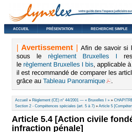
ACCUEIL
PRÉSENTATION
RECHERCHE SIMPLE
|
Avertissement
|
Afin de savoir si
sous le
règlement Bruxelles I
rest
le
règlement Bruxelles I bis
, applicable 
il est recommandé de comparer les arti
grâce au
Tableau Panoramique
.
Vous êtes ici
Accueil
»
Règlement (CE) n° 44/2001 — « Bruxelles I »
»
CHAPITRE
Section 2 - Compétences spéciales (art. 5 à 7)
»
Article 5 [Compéten
Article 5.4 [Action civile fon
infraction pénale]