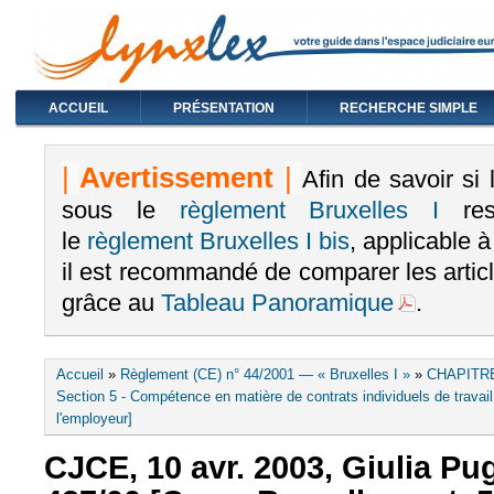
ACCUEIL
PRÉSENTATION
RECHERCHE SIMPLE
|
Avertissement
|
Afin de savoir si
sous le
règlement Bruxelles I
rest
le
règlement Bruxelles I bis
, applicable 
il est recommandé de comparer les arti
grâce au
Tableau Panoramique
.
Vous êtes ici
Accueil
»
Règlement (CE) n° 44/2001 — « Bruxelles I »
»
CHAPITRE
Section 5 - Compétence en matière de contrats individuels de travail 
l'employeur]
CJCE, 10 avr. 2003, Giulia Pug