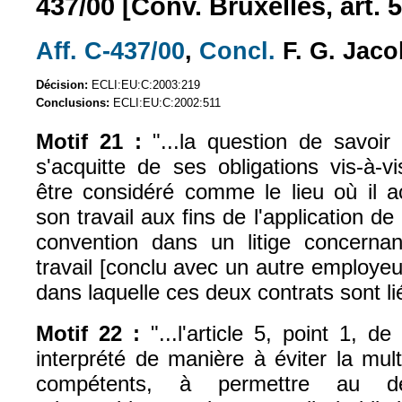
437/00 [Conv. Bruxelles, art. 5
Aff. C-437/00
,
Concl.
F. G. Jaco
(le lien est externe)
(le lien est exte
Décision:
ECLI:EU:C:2003:219
Conclusions:
ECLI:EU:C:2002:511
Motif 21 :
"...la question de savoir 
s'acquitte de ses obligations vis-à-
être considéré comme le lieu où il a
son travail aux fins de l'application de l
convention dans un litige concerna
travail [conclu avec un autre employe
dans laquelle ces deux contrats sont li
Motif 22 :
"...l'article 5, point 1, de
interprété de manière à éviter la mult
compétents, à permettre au dé