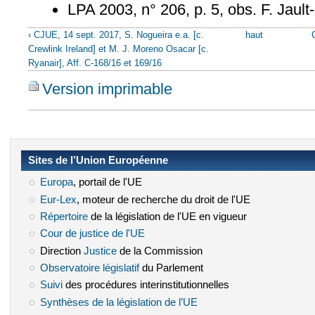
LPA 2003, n° 206, p. 5, obs. F. Jaul
‹ CJUE, 14 sept. 2017, S. Nogueira e.a. [c.
haut
Crewlink Ireland] et M. J. Moreno Osacar [c.
Ryanair], Aff. C-168/16 et 169/16
Version imprimable
Sites de l’Union Européenne
Europa
(le lien est externe)
, portail de l'UE
Eur-Lex
(le lien est externe)
, moteur de recherche du droit de l'UE
Répertoire
(le lien est externe)
de la législation de l'UE en vigueur
Cour de justice de l'UE
(le lien est externe)
Direction
Justice
(le lien est externe)
de la Commission
Observatoire législatif
(le lien est externe)
du Parlement
Suivi
(le lien est externe)
des procédures interinstitutionnelles
Synthèses de la législation de l’UE
(le lien est externe)