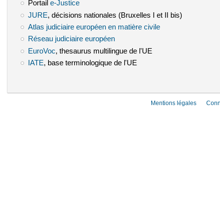
Portail
e-Justice
(le lien est externe)
JURE
(le lien est externe)
, décisions nationales (Bruxelles I et II bis)
Atlas judiciaire européen en matière civile
(le lien est externe)
Réseau judiciaire européen
(le lien est externe)
EuroVoc
(le lien est externe)
, thesaurus multilingue de l'UE
IATE
(le lien est externe)
, base terminologique de l'UE
Mentions légales
Conn