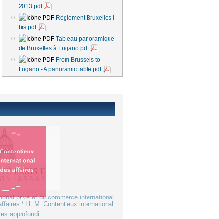
2013.pdf
Règlement Bruxelles I
bis.pdf
Tableau panoramique
de Bruxelles à Lugano.pdf
From Brussels to
Lugano - A panoramic table.pdf
tional privé et du commerce international
ffaires / LL.M. Contentieux international
res approfondi