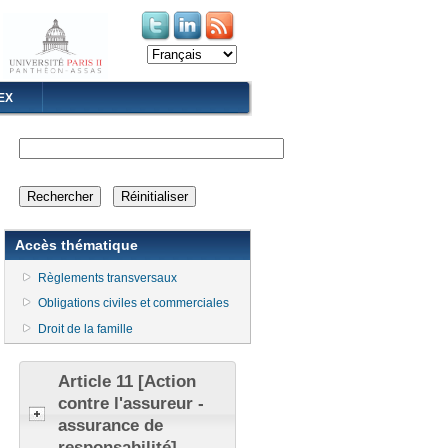
(le lien est externe)
(le lien est externe)
EX
Accès thématique
Règlements transversaux
Obligations civiles et commerciales
Droit de la famille
Article 11 [Action
contre l'assureur -
assurance de
responsabilité]