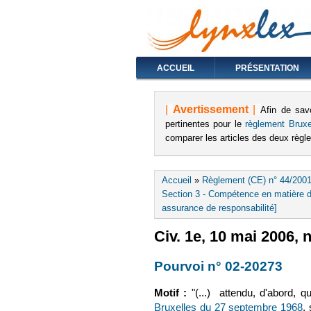
ACCUEIL
PRÉSENTATION
|
Avertissement
|
Afin de sav
pertinentes pour le
règlement Bruxe
comparer les articles des deux règ
Vous êtes ici
Accueil
»
Règlement (CE) n° 44/2001
Section 3 - Compétence en matière d'
assurance de responsabilité]
Civ. 1e, 10 mai 2006, n
Pourvoi n° 02-20273
(le 
Motif :
"(...) attendu, d'abord, 
Bruxelles du 27 septembre 1968
(
,