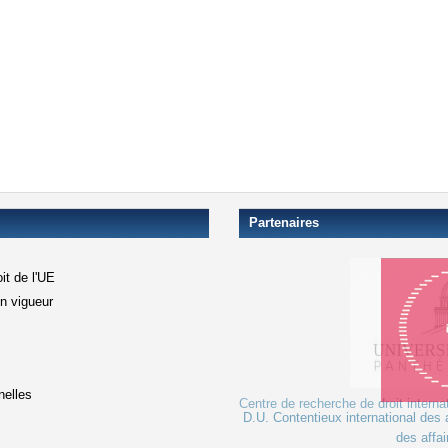
Partenaires
it de l'UE
en vigueur
xterne)
terne)
nelles
Centre de recherche de droit interna
D.U. Contentieux international des a
le lien est externe)
des affai