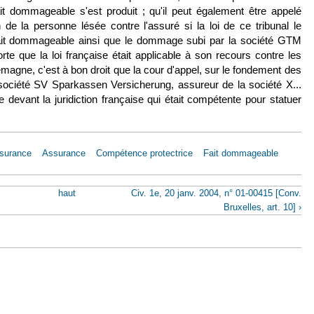
fait dommageable s'est produit ; qu'il peut également être appelé
on de la personne lésée contre l'assuré si la loi de ce tribunal le
fait dommageable ainsi que le dommage subi par la société GTM
rte que la loi française était applicable à son recours contre les
emagne, c'est à bon droit que la cour d'appel, sur le fondement des
société SV Sparkassen Versicherung, assureur de la société X...
e devant la juridiction française qui était compétente pour statuer
ssurance
Assurance
Compétence protectrice
Fait dommageable
haut
Civ. 1e, 20 janv. 2004, n° 01-00415 [Conv.
Bruxelles, art. 10] ›