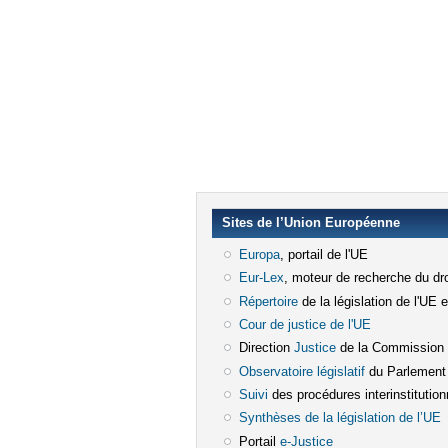
Sites de l’Union Européenne
Europa
(le lien est externe)
, portail de l'UE
Eur-Lex
(le lien est externe)
, moteur de recherche du dro
Répertoire
(le lien est externe)
de la législation de l'UE 
Cour de justice de l'UE
(le lien est e
Direction
Justice
(le lien est externe)
de la Commission
Observatoire législatif
(le lien est ex
du Parlement
Suivi
(le lien est externe)
des procédures interinstitution
Synthèses de la législation de l’UE
(
Portail
e-Justice
(le lien est externe)