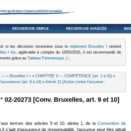
RECHERCHE SIMPLE
RECHERCHE AVANCÉE
IND
oir si les décisions recensées sous le
règlement Bruxelles I
restent
lles I bis
, applicable à compter du 10/01/2015, il est recommandé de
lements grâce au
Tableau Panoramique
.
 — « Bruxelles I »
»
CHAPITRE II — COMPÉTENCE (art. 2 à 31)
»
assurances (art. 8 à 14)
»
Article 11 [Action contre l'assureur -
° 02-20273 [Conv. Bruxelles, art. 9 et 10]
lien est externe)
qu'aux termes des articles 9 et 10, alinéa 1, de la
Convention de
le lien est externe)
 s'il s'agit d'assurance de responsabilité, l'assureur peut être attrait