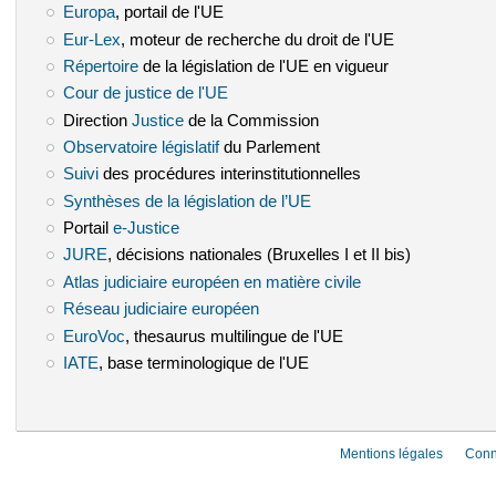
Europa
(le lien est externe)
, portail de l'UE
Eur-Lex
(le lien est externe)
, moteur de recherche du droit de l'UE
Répertoire
(le lien est externe)
de la législation de l'UE en vigueur
Cour de justice de l'UE
(le lien est externe)
Direction
Justice
(le lien est externe)
de la Commission
Observatoire législatif
(le lien est externe)
du Parlement
Suivi
(le lien est externe)
des procédures interinstitutionnelles
Synthèses de la législation de l’UE
(le lien est externe)
Portail
e-Justice
(le lien est externe)
JURE
(le lien est externe)
, décisions nationales (Bruxelles I et II bis)
Atlas judiciaire européen en matière civile
(le lien est externe)
Réseau judiciaire européen
(le lien est externe)
EuroVoc
(le lien est externe)
, thesaurus multilingue de l'UE
IATE
(le lien est externe)
, base terminologique de l'UE
Mentions légales
Conn