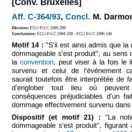
[Conv. Bruxelles]
Aff. C-364/93
,
Concl.
M. Darmo
(le lien est externe)
(le lien est exte
Décision:
ECLI:EU:C:1995:289
Conclusions:
ECLI:EU:C:1994:338 - ECLI:EU:C:1995:146
Motif 14 :
"S'il est ainsi admis que la 
dommageable s'est produit", au sens de 
la
convention
, peut viser à la fois l
(le lien est externe)
survenu et celui de l'événement ca
saurait toutefois être interprétée de 
d'englober tout lieu où peuvent
conséquences préjudiciables d'un fa
dommage effectivement survenu dans u
Dispositif (et motif 21) :
"La notio
dommageable s'est produit", figurant à 