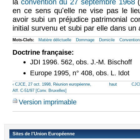
la
convention du 27 septembre 1968
(
(l
en ce sens qu'elle ne vise pas le lie
avoir subi un préjudice patrimonial 
initial survenu et subi par elle dans un
Mots-Clefs:
Matière délictuelle
Dommage
Domicile
Convention
Doctrine française:
JDI 1996. 562, obs. J.-M. Bischoff
Europe 1995, n° 408, obs. L. Idot
‹ CJCE, 27 oct. 1998, Réunion européenne,
haut
CJCE
Aff. C-51/97 [Conv. Bruxelles]
Version imprimable
Sites de l’Union Européenne