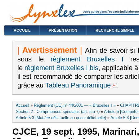
ACCUEIL
PRÉSENTATION
RECHERCHE SIMPLE
|
Avertissement
|
Afin de savoir si
sous le
règlement Bruxelles I
rest
le
règlement Bruxelles I bis
, applicable 
il est recommandé de comparer les arti
grâce au
Tableau Panoramique
.
Vous êtes ici
Accueil
»
Règlement (CE) n° 44/2001 — « Bruxelles I »
»
CHAPITRE
Section 2 - Compétences spéciales (art. 5 à 7)
»
Article 5 [Compéten
Article 5.3 [Matière délictuelle ou quasi-délictuelle]
»
Article 5.3 [Dom
CJCE, 19 sept. 1995, Marinari,