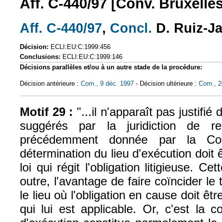
Aff. C-440/97 [Conv. Bruxelles
Aff. C-440/97
,
Concl.
D. Ruiz-J
(le lien est externe)
(le lien est exte
Décision:
ECLI:EU:C:1999:456
Conclusions:
ECLI:EU:C:1999:146
Décisions parallèles et/ou à un autre stade de la procédure:
Décision antérieure :
Com., 9 déc. 1997
- Décision ultérieure :
Com., 2
Motif 29 :
"...il n'apparaît pas justifié 
suggérés par la juridiction de ren
précédemment donnée par la Cour
détermination du lieu d'exécution doit 
loi qui régit l'obligation litigieuse. Ce
outre, l'avantage de faire coïncider le
le lieu où l'obligation en cause doit êtr
qui lui est applicable. Or, c'est la c