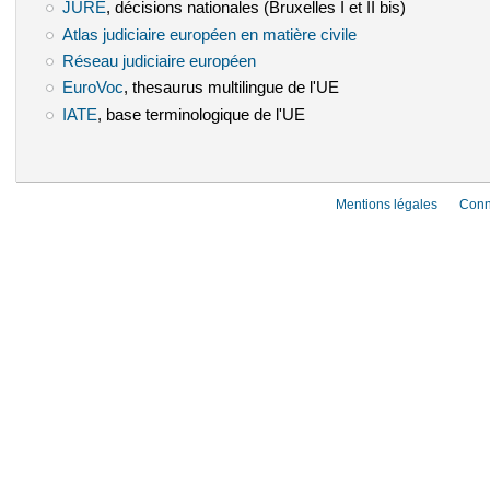
JURE
(le lien est externe)
, décisions nationales (Bruxelles I et II bis)
Atlas judiciaire européen en matière civile
(le lien est externe)
Réseau judiciaire européen
(le lien est externe)
EuroVoc
(le lien est externe)
, thesaurus multilingue de l'UE
IATE
(le lien est externe)
, base terminologique de l'UE
Mentions légales
Conn