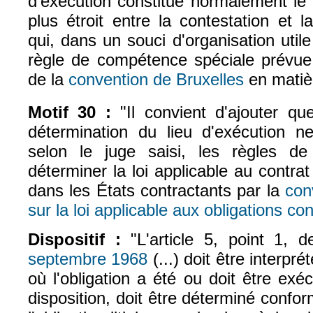
d'exécution constitue normalement le 
plus étroit entre la contestation et l
qui, dans un souci d'organisation util
règle de compétence spéciale prévue p
de la
convention de Bruxelles
en matièr
(le lien est ext
Motif 30 :
"Il convient d'ajouter que
détermination du lieu d'exécution n
selon le juge saisi, les règles de
déterminer la loi applicable au contra
dans les États contractants par la
con
sur la loi applicable aux obligations con
Dispositif :
"L'article 5, point 1, 
septembre 1968
(...) doit être interpr
(le lien est externe)
où l'obligation a été ou doit être ex
disposition, doit être déterminé confor