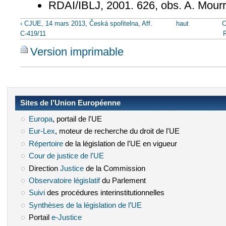
RDAI/IBLJ, 2001. 626, obs. A. Mour
‹ CJUE, 14 mars 2013, Česká spořitelna, Aff.
haut
C
C-419/11
Version imprimable
Sites de l’Union Européenne
Europa
(le lien est externe)
, portail de l'UE
Eur-Lex
(le lien est externe)
, moteur de recherche du droit de l'UE
Répertoire
(le lien est externe)
de la législation de l'UE en vigueur
Cour de justice de l'UE
(le lien est externe)
Direction
Justice
(le lien est externe)
de la Commission
Observatoire législatif
(le lien est externe)
du Parlement
Suivi
(le lien est externe)
des procédures interinstitutionnelles
Synthèses de la législation de l’UE
(le lien est externe)
Portail
e-Justice
(le lien est externe)