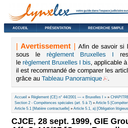
ACCUEIL
PRÉSENTATION
RECHERCHE SIMPLE
|
Avertissement
|
Afin de savoir si
sous le
règlement Bruxelles I
rest
le
règlement Bruxelles I bis
, applicable 
il est recommandé de comparer les arti
grâce au
Tableau Panoramique
.
Vous êtes ici
Accueil
»
Règlement (CE) n° 44/2001 — « Bruxelles I »
»
CHAPITRE
Section 2 - Compétences spéciales (art. 5 à 7)
»
Article 5 [Compéten
Article 5.1 [Matière contractuelle]
»
Article 5.1, a) [Obligation litigieu
CJCE, 28 sept. 1999, GIE Gr