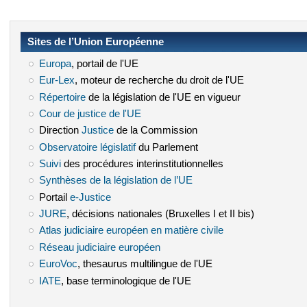
Sites de l’Union Européenne
Europa
(le lien est externe)
, portail de l'UE
Eur-Lex
(le lien est externe)
, moteur de recherche du droit de l'UE
Répertoire
(le lien est externe)
de la législation de l'UE en vigueur
Cour de justice de l'UE
(le lien est externe)
Direction
Justice
(le lien est externe)
de la Commission
Observatoire législatif
(le lien est externe)
du Parlement
Suivi
(le lien est externe)
des procédures interinstitutionnelles
Synthèses de la législation de l’UE
(le lien est externe)
Portail
e-Justice
(le lien est externe)
JURE
(le lien est externe)
, décisions nationales (Bruxelles I et II bis)
Atlas judiciaire européen en matière civile
(le lien est externe)
Réseau judiciaire européen
(le lien est externe)
EuroVoc
(le lien est externe)
, thesaurus multilingue de l'UE
IATE
(le lien est externe)
, base terminologique de l'UE