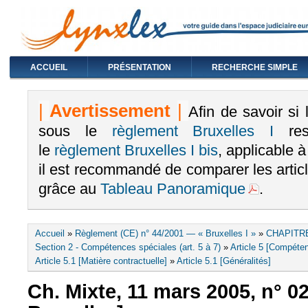
ACCUEIL
PRÉSENTATION
RECHERCHE SIMPLE
|
Avertissement
|
Afin de savoir si
sous le
règlement Bruxelles I
rest
le
règlement Bruxelles I bis
, applicable 
il est recommandé de comparer les arti
grâce au
Tableau Panoramique
.
Vous êtes ici
Accueil
»
Règlement (CE) n° 44/2001 — « Bruxelles I »
»
CHAPITRE
Section 2 - Compétences spéciales (art. 5 à 7)
»
Article 5 [Compéten
Article 5.1 [Matière contractuelle]
»
Article 5.1 [Généralités]
Ch. Mixte, 11 mars 2005, n° 0