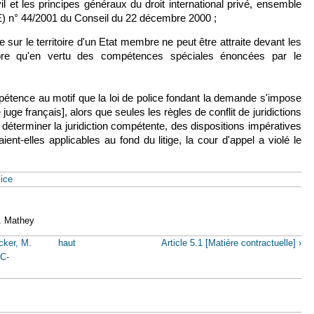
vil et les principes généraux du droit international privé, ensemble
CE) n° 44/2001 du Conseil du 22 décembre 2000 ;
sur le territoire d'un Etat membre ne peut être attraite devant les
bre qu'en vertu des compétences spéciales énoncées par le
mpétence au motif que la loi de police fondant la demande s'impose
 juge français], alors que seules les règles de conflit de juridictions
déterminer la juridiction compétente, des dispositions impératives
aient-elles applicables au fond du litige, la cour d'appel a violé le
lice
. Mathey
cker, M.
haut
Article 5.1 [Matière contractuelle] ›
 C-