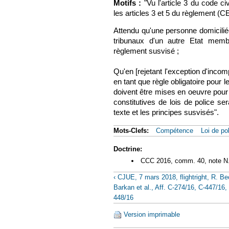
Motifs :
"Vu l'article 3 du code ci
les articles 3 et 5 du règlement (
Attendu qu'une personne domiciliée 
tribunaux d'un autre Etat mem
règlement susvisé ;
Qu'en [rejetant l'exception d'inco
en tant que règle obligatoire pour le
doivent être mises en oeuvre pour 
constitutives de lois de police ser
texte et les principes susvisés".
Mots-Clefs:
Compétence
Loi de po
Doctrine:
CCC 2016, comm. 40, note N
‹ CJUE, 7 mars 2018, flightright, R. Be
Barkan et al., Aff. C-274/16, C-447/16,
448/16
Version imprimable