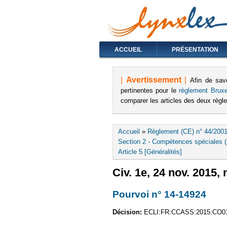
ACCUEIL
PRÉSENTATION
|
Avertissement
|
Afin de sav
pertinentes pour le
règlement Bruxe
comparer les articles des deux règ
Vous êtes ici
Accueil
»
Règlement (CE) n° 44/2001
Section 2 - Compétences spéciales (a
Article 5 [Généralités]
Civ. 1e, 24 nov. 2015,
Pourvoi n° 14-14924
(le 
Décision:
ECLI:FR:CCASS:2015:CO0