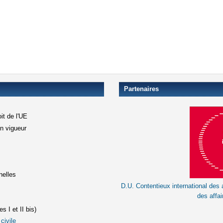
Partenaires
it de l'UE
en vigueur
xterne)
terne)
nelles
D.U. Contentieux international des a
le lien est externe)
des affai
s I et II bis)
civile
(le lien est externe)