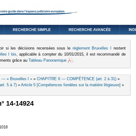
RECHERCHE SIMPLE
RECHERCHE AVANCÉE
IND
oir si les décisions recensées sous le
règlement Bruxelles I
restent
lles I bis
, applicable à compter du 10/01/2015, il est recommandé de
lements grâce au
Tableau Panoramique
.
 — « Bruxelles I »
»
CHAPITRE II — COMPÉTENCE (art. 2 à 31)
»
rt. 5 à 7)
»
Article 5 [Compétences fondées sur la matière litigieuse]
»
 n° 14-14924
lien est externe)
1018