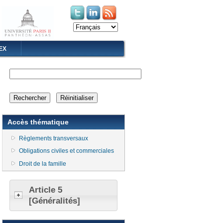
(le lien est externe)
(le lien est externe)
EX
Accès thématique
Règlements transversaux
Obligations civiles et commerciales
Droit de la famille
Article 5
[Généralités]