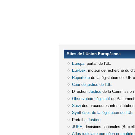
Sites de l’Union Européenne
Europa
(le lien est externe)
, portail de l'UE
Eur-Lex
(le lien est externe)
, moteur de recherche du dro
Répertoire
(le lien est externe)
de la législation de l'UE 
Cour de justice de l'UE
(le lien est e
Direction
Justice
(le lien est externe)
de la Commission
Observatoire législatif
(le lien est ex
du Parlement
Suivi
(le lien est externe)
des procédures interinstitution
Synthèses de la législation de l’UE
(
Portail
e-Justice
(le lien est externe)
JURE
(le lien est externe)
, décisions nationales (Bruxelle
Atlas judiciaire européen en matière 