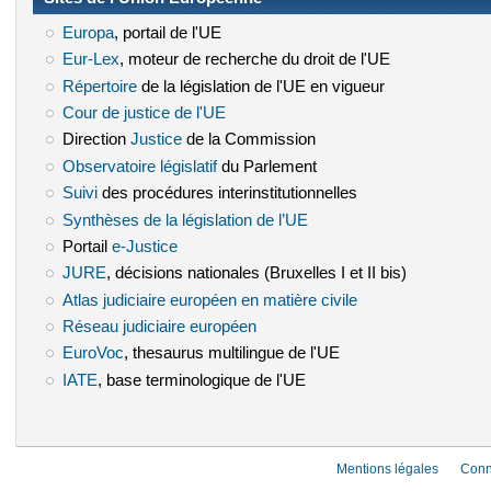
Europa
(le lien est externe)
, portail de l'UE
Eur-Lex
(le lien est externe)
, moteur de recherche du droit de l'UE
Répertoire
(le lien est externe)
de la législation de l'UE en vigueur
Cour de justice de l'UE
(le lien est externe)
Direction
Justice
(le lien est externe)
de la Commission
Observatoire législatif
(le lien est externe)
du Parlement
Suivi
(le lien est externe)
des procédures interinstitutionnelles
Synthèses de la législation de l’UE
(le lien est externe)
Portail
e-Justice
(le lien est externe)
JURE
(le lien est externe)
, décisions nationales (Bruxelles I et II bis)
Atlas judiciaire européen en matière civile
(le lien est externe)
Réseau judiciaire européen
(le lien est externe)
EuroVoc
(le lien est externe)
, thesaurus multilingue de l'UE
IATE
(le lien est externe)
, base terminologique de l'UE
Mentions légales
Conn