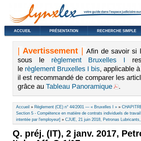
ACCUEIL
PRÉSENTATION
RECHERCHE SIMPLE
|
Avertissement
|
Afin de savoir si
sous le
règlement Bruxelles I
rest
le
règlement Bruxelles I bis
, applicable 
il est recommandé de comparer les arti
grâce au
Tableau Panoramique
.
Vous êtes ici
Accueil
»
Règlement (CE) n° 44/2001 — « Bruxelles I »
»
CHAPITRE
Section 5 - Compétence en matière de contrats individuels de travail 
intentée par l'employeur]
»
CJUE, 21 juin 2018, Petronas Lubricants,
Q. préj. (IT), 2 janv. 2017, Pe