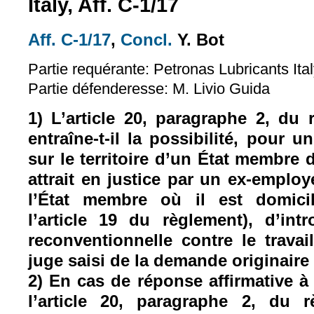
Italy, Aff. C-1/17
Aff. C-1/17
,
Concl.
Y. Bot
(le lien est externe)
(le lien est externe)
Partie requérante: Petronas Lubricants Ita
Partie défenderesse: M. Livio Guida
1) L’article 20, paragraphe 2, du 
entraîne-t-il la possibilité, pour 
sur le territoire d’un État membre d
attrait en justice par un ex-emplo
l’État membre où il est domici
l’article 19 du règlement), d’in
reconventionnelle contre le trava
juge saisi de la demande originaire
2) En cas de réponse affirmative à
l’article 20, paragraphe 2, du 