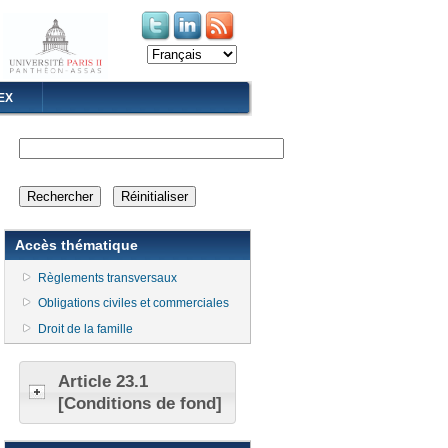
(le lien est externe)
(le lien est externe)
EX
Accès thématique
Règlements transversaux
Obligations civiles et commerciales
Droit de la famille
Article 23.1
[Conditions de fond]