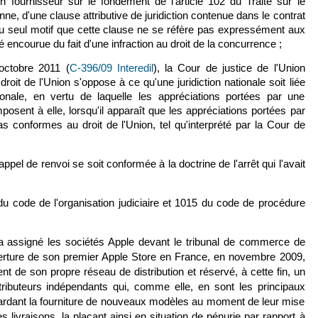
on fournisseur sur le fondement de l'article 102 du Traité sur le
e, d'une clause attributive de juridiction contenue dans le contrat
 au seul motif que cette clause ne se réfère pas expressément aux
ité encourue du fait d'une infraction au droit de la concurrence ;
octobre 2011 (
C-396/09 Interedil
(le lien est externe)
), la Cour de justice de l'Union
droit de l'Union s'oppose à ce qu'une juridiction nationale soit liée
onale, en vertu de laquelle les appréciations portées par une
imposent à elle, lorsqu'il apparaît que les appréciations portées par
pas conformes au droit de l'Union, tel qu'interprété par la Cour de
'appel de renvoi se soit conformée à la doctrine de l'arrêt qui l'avait
, du code de l'organisation judiciaire et 1015 du code de procédure
a assigné les sociétés Apple devant le tribunal de commerce de
verture de son premier Apple Store en France, en novembre 2009,
t de son propre réseau de distribution et réservé, à cette fin, un
stributeurs indépendants qui, comme elle, en sont les principaux
tardant la fourniture de nouveaux modèles au moment de leur mise
s livraisons, la plaçant ainsi en situation de pénurie par rapport à