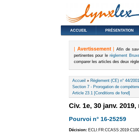
ACCUEIL
PRÉSENTATION
|
Avertissement
|
Afin de sav
pertinentes pour le
règlement Bruxe
comparer les articles des deux règ
Vous êtes ici
Accueil
»
Règlement (CE) n° 44/2001
Section 7 - Prorogation de compétenc
Article 23.1 [Conditions de fond]
Civ. 1e, 30 janv. 2019,
Pourvoi n° 16-25259
(le 
Décision:
ECLI:FR:CCASS:2019:C10