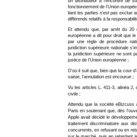
un distributeur à l'encontre de s
fonctionnement de l'Union européenn
liant les parties n'est pas exclue
différends relatifs à la responsabil
Et attendu que, par arrêt du 20 
européenne a dit pour droit que le 
par une règle de procédure nati
juridiction supérieure nationale s'
la juridiction supérieure ne sont 
justice de l'Union européenne ;
D'où il suit que, bien que la cour d
saisie, l'annulation est encourue ;
Vu les articles L. 411-3, alinéa 2
civile ;
Attendu que la société eBizcuss 
Paris en soutenant que, dès l'ou
Apple avait décidé le développemen
traitement discriminatoire aux di
concurrents, en refusant ou en re
sur le marché, puis en retardant le