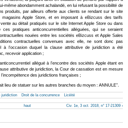
 lui-même abondamment achalandé, en lui refusant la possibilité de
s produits, par ailleurs offerte aux clients se rendant sur le site
s magasins Apple Store, et en imposant à eBizcuss des tarifs
vente au détail pratiqués sur le site Internet Apple Store ou dans
ces pratiques anticoncurrentielles alléguées, qui se seraient
contractuelles nouées entre les sociétés eBizcuss et Apple Sales
ditions contractuelles convenues avec elle, ne sont donc pas
 à l'occasion duquel la clause attributive de juridiction a été
c, recevoir application ;
anticoncurrentiel allégué à l'encontre des sociétés Apple étant en
lause attributive de juridiction, la Cour de cassation est en mesure
t l'incompétence des juridictions françaises ;
t lieu de statuer sur les autres branches du moyen : ANNULE".
juridiction
Droit de la concurrence
Licéité
haut
Civ. 1e, 3 oct. 2018, n° 17-21309 ›