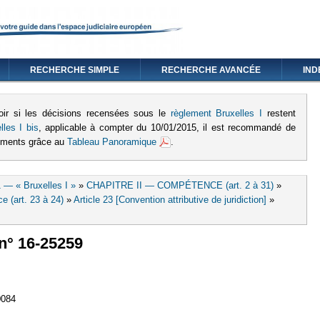
RECHERCHE SIMPLE
RECHERCHE AVANCÉE
IND
oir si les décisions recensées sous le
règlement Bruxelles I
restent
lles I bis
, applicable à compter du 10/01/2015, il est recommandé de
lements grâce au
Tableau Panoramique
.
 — « Bruxelles I »
»
CHAPITRE II — COMPÉTENCE (art. 2 à 31)
»
e (art. 23 à 24)
»
Article 23 [Convention attributive de juridiction]
»
 n° 16-25259
lien est externe)
0084