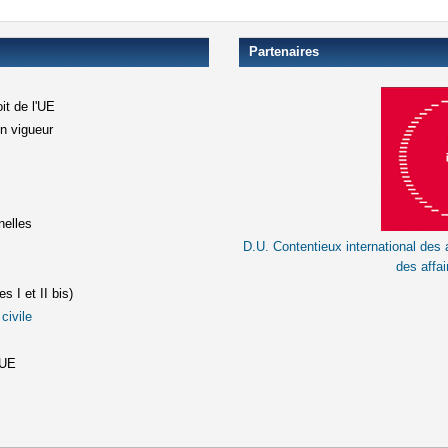
Partenaires
it de l'UE
en vigueur
xterne)
terne)
nelles
D.U. Contentieux international des a
le lien est externe)
des affai
s I et II bis)
civile
(le lien est externe)
st externe)
'UE