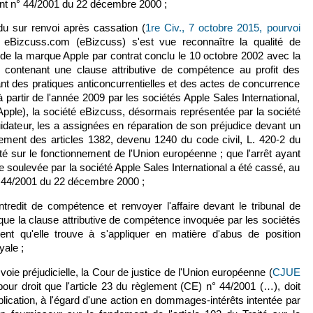
ment n° 44/2001 du 22 décembre 2000 ;
ndu sur renvoi après cassation (
1re Civ., 7 octobre 2015, pourvoi
é eBizcuss.com (eBizcuss) s'est vue reconnaître la qualité de
 de la marque Apple par contrat conclu le 10 octobre 2002 avec la
l, contenant une clause attributive de compétence au profit des
uant des pratiques anticoncurrentielles et des actes de concurrence
 partir de l'année 2009 par les sociétés Apple Sales International,
(Apple), la société eBizcuss, désormais représentée par la société
idateur, les a assignées en réparation de son préjudice devant un
ement des articles 1382, devenu 1240 du code civil, L. 420-2 du
 sur le fonctionnement de l'Union européenne ; que l'arrêt ayant
e soulevée par la société Apple Sales International a été cassé, au
n° 44/2001 du 22 décembre 2000 ;
ntredit de compétence et renvoyer l'affaire devant le tribunal de
 que la clause attributive de compétence invoquée par les sociétés
nt qu'elle trouve à s'appliquer en matière d'abus de position
yale ;
oie préjudicielle, la Cour de justice de l'Union européenne (
CJUE
 pour droit que l'article 23 du règlement (CE) n° 44/2001 (…), doit
plication, à l'égard d'une action en dommages-intérêts intentée par