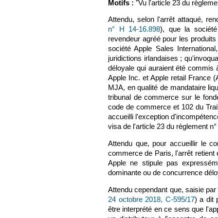
Motifs :
"Vu l'article 23 du règle
Attendu, selon l'arrêt attaqué, re
n° H 14-16.898
), que la sociét
revendeur agréé pour les produits
société Apple Sales Internationa
juridictions irlandaises ; qu'invoq
déloyale qui auraient été commis à
Apple Inc. et Apple retail France 
MJA, en qualité de mandataire liqu
tribunal de commerce sur le fond
code de commerce et 102 du Traité
accueilli l'exception d'incompétenc
visa de l'article 23 du règlement 
Attendu que, pour accueillir le co
commerce de Paris, l'arrêt retient
Apple ne stipule pas expresséme
dominante ou de concurrence délo
Attendu cependant que, saisie par v
24 octobre 2018, C-595/17
) a dit
être interprété en ce sens que l'ap