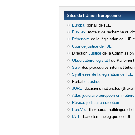
Sites de l’Union Européenne
Europa
(le lien est externe)
, portail de l'UE
Eur-Lex
(le lien est externe)
, moteur de recherche du dro
Répertoire
(le lien est externe)
de la législation de l'UE 
Cour de justice de l'UE
(le lien est e
Direction
Justice
(le lien est externe)
de la Commission
Observatoire législatif
(le lien est ex
du Parlement
Suivi
(le lien est externe)
des procédures interinstitution
Synthèses de la législation de l’UE
(
Portail
e-Justice
(le lien est externe)
JURE
(le lien est externe)
, décisions nationales (Bruxelle
Atlas judiciaire européen en matière 
Réseau judiciaire européen
(le lien e
EuroVoc
(le lien est externe)
, thesaurus multilingue de l
IATE
(le lien est externe)
, base terminologique de l'UE