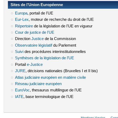
Sites de l’Union Européenne
Europa
(le lien est externe)
, portail de l'UE
Eur-Lex
(le lien est externe)
, moteur de recherche du droit de l'UE
Répertoire
(le lien est externe)
de la législation de l'UE en vigueur
Cour de justice de l'UE
(le lien est externe)
Direction
Justice
(le lien est externe)
de la Commission
Observatoire législatif
(le lien est externe)
du Parlement
Suivi
(le lien est externe)
des procédures interinstitutionnelles
Synthèses de la législation de l’UE
(le lien est externe)
Portail
e-Justice
(le lien est externe)
JURE
(le lien est externe)
, décisions nationales (Bruxelles I et II bis)
Atlas judiciaire européen en matière civile
(le lien est externe)
Réseau judiciaire européen
(le lien est externe)
EuroVoc
(le lien est externe)
, thesaurus multilingue de l'UE
IATE
(le lien est externe)
, base terminologique de l'UE