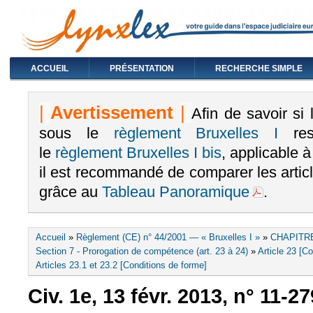
ACCUEIL
PRÉSENTATION
RECHERCHE SIMPLE
|
Avertissement
|
Afin de savoir si
sous le
règlement Bruxelles I
rest
le
règlement Bruxelles I bis
, applicable 
il est recommandé de comparer les arti
grâce au
Tableau Panoramique
.
Vous êtes ici
Accueil
»
Règlement (CE) n° 44/2001 — « Bruxelles I »
»
CHAPITRE
Section 7 - Prorogation de compétence (art. 23 à 24)
»
Article 23 [Co
Articles 23.1 et 23.2 [Conditions de forme]
Civ. 1e, 13 févr. 2013, n° 11-2