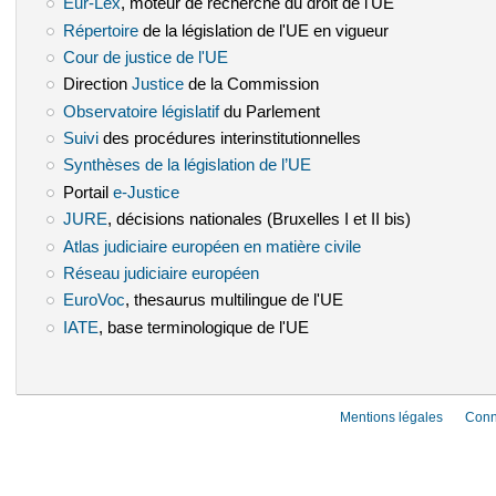
Eur-Lex
(le lien est externe)
, moteur de recherche du droit de l'UE
Répertoire
(le lien est externe)
de la législation de l'UE en vigueur
Cour de justice de l'UE
(le lien est externe)
Direction
Justice
(le lien est externe)
de la Commission
Observatoire législatif
(le lien est externe)
du Parlement
Suivi
(le lien est externe)
des procédures interinstitutionnelles
Synthèses de la législation de l’UE
(le lien est externe)
Portail
e-Justice
(le lien est externe)
JURE
(le lien est externe)
, décisions nationales (Bruxelles I et II bis)
Atlas judiciaire européen en matière civile
(le lien est externe)
Réseau judiciaire européen
(le lien est externe)
EuroVoc
(le lien est externe)
, thesaurus multilingue de l'UE
IATE
(le lien est externe)
, base terminologique de l'UE
Mentions légales
Conn