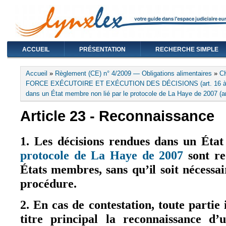
ACCUEIL
PRÉSENTATION
RECHERCHE SIMPLE
Vous êtes ici
Accueil
»
Règlement (CE) n° 4/2009 — Obligations alimentaires
»
C
FORCE EXÉCUTOIRE ET EXÉCUTION DES DÉCISIONS (art. 16 à
dans un État membre non lié par le protocole de La Haye de 2007 (ar
Article 23 - Reconnaissance
1. Les décisions rendues dans un Éta
protocole de La Haye de 2007
sont re
(le lien est e
États membres, sans qu’il soit nécessa
procédure.
2. En cas de contestation, toute partie
titre principal la reconnaissance d’