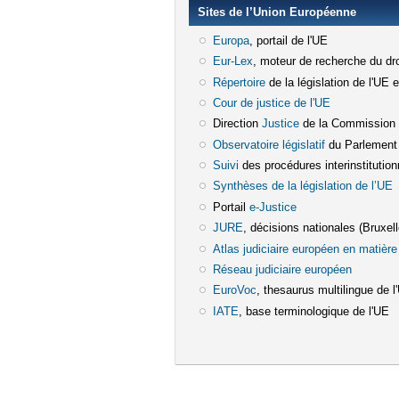
Sites de l’Union Européenne
Europa
(le lien est externe)
, portail de l'UE
Eur-Lex
(le lien est externe)
, moteur de recherche du dro
Répertoire
(le lien est externe)
de la législation de l'UE 
Cour de justice de l'UE
(le lien est e
Direction
Justice
(le lien est externe)
de la Commission
Observatoire législatif
(le lien est ex
du Parlement
Suivi
(le lien est externe)
des procédures interinstitution
Synthèses de la législation de l’UE
(
Portail
e-Justice
(le lien est externe)
JURE
(le lien est externe)
, décisions nationales (Bruxelle
Atlas judiciaire européen en matière 
Réseau judiciaire européen
(le lien e
EuroVoc
(le lien est externe)
, thesaurus multilingue de l
IATE
(le lien est externe)
, base terminologique de l'UE