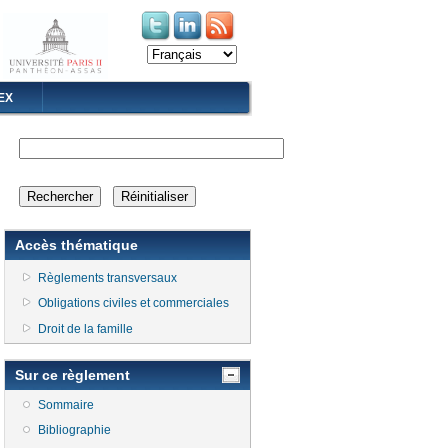
(le lien est externe)
(le lien est externe)
EX
Accès thématique
Règlements transversaux
Obligations civiles et commerciales
Droit de la famille
Sur ce règlement
Sommaire
Bibliographie