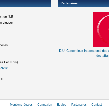
Partenaires
it de l'UE
en vigueur
xterne)
terne)
nelles
D.U. Contentieux international des a
le lien est externe)
des affai
s I et II bis)
civile
(le lien est externe)
st externe)
'UE
Mentions légales
Connexion
Equipe
Partenaires
Contact