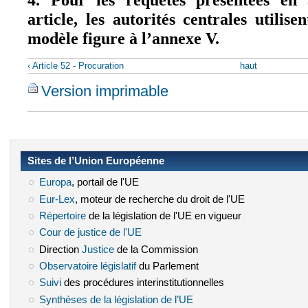
article, les autorités centrales utilis
modèle figure à l’annexe V.
‹ Article 52 - Procuration
haut
Version imprimable
Sites de l’Union Européenne
Europa
(le lien est externe)
, portail de l'UE
Eur-Lex
(le lien est externe)
, moteur de recherche du droit de l'UE
Répertoire
(le lien est externe)
de la législation de l'UE en vigueur
Cour de justice de l'UE
(le lien est externe)
Direction
Justice
(le lien est externe)
de la Commission
Observatoire législatif
(le lien est externe)
du Parlement
Suivi
(le lien est externe)
des procédures interinstitutionnelles
Synthèses de la législation de l’UE
(le lien est externe)