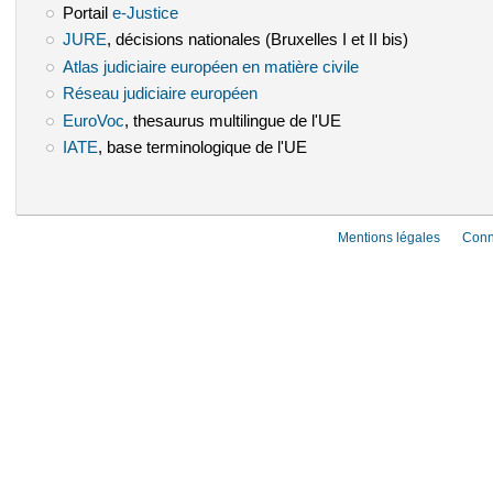
Portail
e-Justice
(le lien est externe)
JURE
(le lien est externe)
, décisions nationales (Bruxelles I et II bis)
Atlas judiciaire européen en matière civile
(le lien est externe)
Réseau judiciaire européen
(le lien est externe)
EuroVoc
(le lien est externe)
, thesaurus multilingue de l'UE
IATE
(le lien est externe)
, base terminologique de l'UE
Mentions légales
Conn