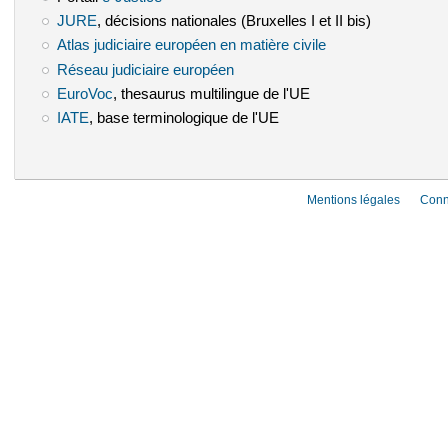
JURE
(le lien est externe)
, décisions nationales (Bruxelles I et II bis)
Atlas judiciaire européen en matière civile
(le lien est externe)
Réseau judiciaire européen
(le lien est externe)
EuroVoc
(le lien est externe)
, thesaurus multilingue de l'UE
IATE
(le lien est externe)
, base terminologique de l'UE
Mentions légales
Conn