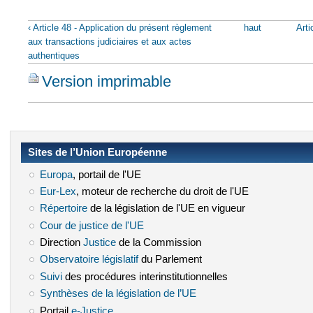
‹ Article 48 - Application du présent règlement
haut
Arti
aux transactions judiciaires et aux actes
authentiques
Version imprimable
Sites de l’Union Européenne
Europa
(le lien est externe)
, portail de l'UE
Eur-Lex
(le lien est externe)
, moteur de recherche du droit de l'UE
Répertoire
(le lien est externe)
de la législation de l'UE en vigueur
Cour de justice de l'UE
(le lien est externe)
Direction
Justice
(le lien est externe)
de la Commission
Observatoire législatif
(le lien est externe)
du Parlement
Suivi
(le lien est externe)
des procédures interinstitutionnelles
Synthèses de la législation de l’UE
(le lien est externe)
Portail
e-Justice
(le lien est externe)