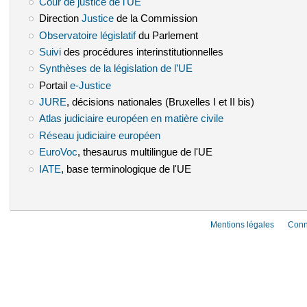
Cour de justice de l'UE
(le lien est externe)
Direction
Justice
(le lien est externe)
de la Commission
Observatoire législatif
(le lien est externe)
du Parlement
Suivi
(le lien est externe)
des procédures interinstitutionnelles
Synthèses de la législation de l’UE
(le lien est externe)
Portail
e-Justice
(le lien est externe)
JURE
(le lien est externe)
, décisions nationales (Bruxelles I et II bis)
Atlas judiciaire européen en matière civile
(le lien est externe)
Réseau judiciaire européen
(le lien est externe)
EuroVoc
(le lien est externe)
, thesaurus multilingue de l'UE
IATE
(le lien est externe)
, base terminologique de l'UE
Mentions légales
Conn