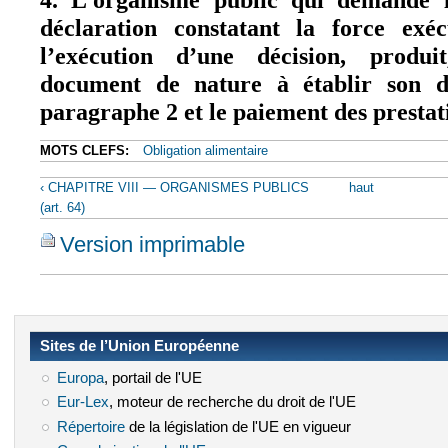
déclaration constatant la force exéc
l’exécution d’une décision, produ
document de nature à établir son d
paragraphe 2 et le paiement des prestat
MOTS CLEFS:
Obligation alimentaire
‹ CHAPITRE VIII — ORGANISMES PUBLICS
haut
(art. 64)
Version imprimable
Sites de l’Union Européenne
Europa
(le lien est externe)
, portail de l'UE
Eur-Lex
(le lien est externe)
, moteur de recherche du droit de l'UE
Répertoire
(le lien est externe)
de la législation de l'UE en vigueur