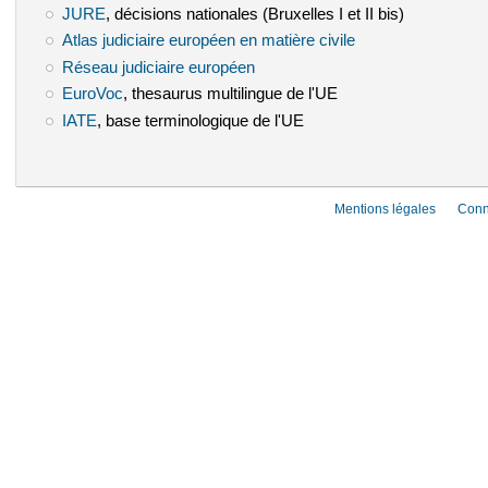
JURE
(le lien est externe)
, décisions nationales (Bruxelles I et II bis)
Atlas judiciaire européen en matière civile
(le lien est externe)
Réseau judiciaire européen
(le lien est externe)
EuroVoc
(le lien est externe)
, thesaurus multilingue de l'UE
IATE
(le lien est externe)
, base terminologique de l'UE
Mentions légales
Conn