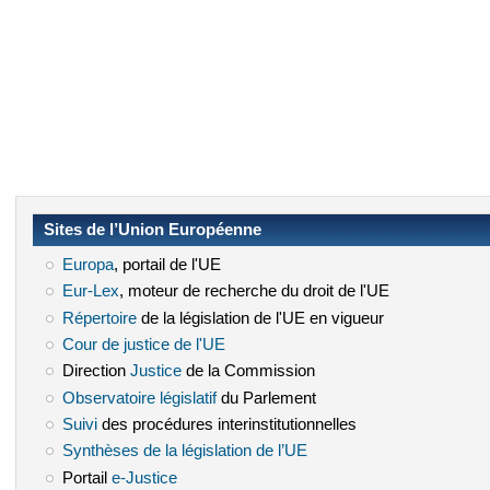
Sites de l’Union Européenne
Europa
(le lien est externe)
, portail de l'UE
Eur-Lex
(le lien est externe)
, moteur de recherche du droit de l'UE
Répertoire
(le lien est externe)
de la législation de l'UE en vigueur
Cour de justice de l'UE
(le lien est externe)
Direction
Justice
(le lien est externe)
de la Commission
Observatoire législatif
(le lien est externe)
du Parlement
Suivi
(le lien est externe)
des procédures interinstitutionnelles
Synthèses de la législation de l’UE
(le lien est externe)
Portail
e-Justice
(le lien est externe)