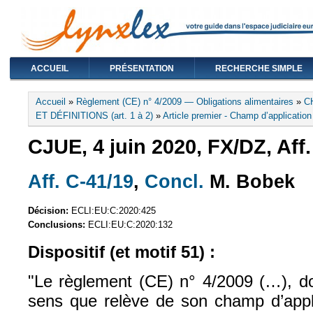
ACCUEIL
PRÉSENTATION
RECHERCHE SIMPLE
Vous êtes ici
Accueil
»
Règlement (CE) n° 4/2009 — Obligations alimentaires
»
C
ET DÉFINITIONS (art. 1 à 2)
»
Article premier - Champ d’application
CJUE, 4 juin 2020, FX/DZ, Aff.
Aff. C-41/19
,
Concl.
M. Bobek
(le lien est externe)
(le lien est exter
Décision:
ECLI:EU:C:2020:425
Conclusions:
ECLI:EU:C:2020:132
Dispositif (et motif 51) :
"Le règlement (CE) n° 4/2009 (…), doi
sens que relève de son champ d’appli