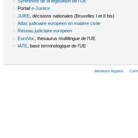
Synthèses de la législation de l’UE
(le lien est externe)
Portail
e-Justice
(le lien est externe)
JURE
(le lien est externe)
, décisions nationales (Bruxelles I et II bis)
Atlas judiciaire européen en matière civile
(le lien est externe)
Réseau judiciaire européen
(le lien est externe)
EuroVoc
(le lien est externe)
, thesaurus multilingue de l'UE
IATE
(le lien est externe)
, base terminologique de l'UE
Mentions légales
Conn