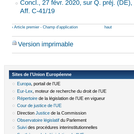
Concl., 27 févr. 2020, sur Q. préj. (DE)
Aff. C-41/19
‹ Article premier - Champ d’application
haut
Version imprimable
Sites de l’Union Européenne
Europa
(le lien est externe)
, portail de l'UE
Eur-Lex
(le lien est externe)
, moteur de recherche du droit de l'UE
Répertoire
(le lien est externe)
de la législation de l'UE en vigueur
Cour de justice de l'UE
(le lien est externe)
Direction
Justice
(le lien est externe)
de la Commission
Observatoire législatif
(le lien est externe)
du Parlement
Suivi
(le lien est externe)
des procédures interinstitutionnelles