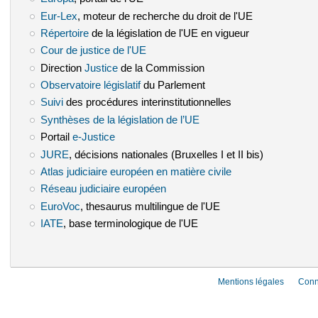
Eur-Lex
(le lien est externe)
, moteur de recherche du droit de l'UE
Répertoire
(le lien est externe)
de la législation de l'UE en vigueur
Cour de justice de l'UE
(le lien est externe)
Direction
Justice
(le lien est externe)
de la Commission
Observatoire législatif
(le lien est externe)
du Parlement
Suivi
(le lien est externe)
des procédures interinstitutionnelles
Synthèses de la législation de l’UE
(le lien est externe)
Portail
e-Justice
(le lien est externe)
JURE
(le lien est externe)
, décisions nationales (Bruxelles I et II bis)
Atlas judiciaire européen en matière civile
(le lien est externe)
Réseau judiciaire européen
(le lien est externe)
EuroVoc
(le lien est externe)
, thesaurus multilingue de l'UE
IATE
(le lien est externe)
, base terminologique de l'UE
Mentions légales
Conn