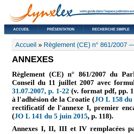
ACCUEIL
PRÉSENTATION
RECHERCHE SIMPLE
Vous êtes ici
Accueil
»
Règlement (CE) n° 861/2007 — P
ANNEXES
Règlement (CE) n° 861/2007 du Par
Conseil du 11 juillet 2007 avec formu
31.07.2007, p. 1-22
(v. format pdf, pp. 1
(le lien est externe)
à l'adhésion de la Croatie (
JO L 158 du 
rectificatif de l'annexe I, premier enc
(
JO L 141 du 5 juin 2015
, p. 118).
(le lien est externe)
Annexes I, II, III et IV remplacées p