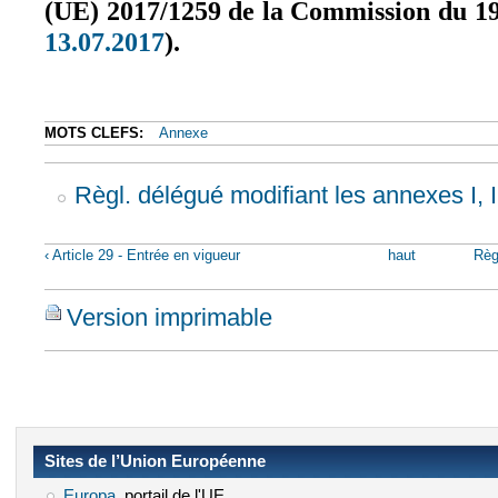
(UE) 2017/1259 de la Commission du 19
13.07.2017
).
(le lien est externe)
MOTS CLEFS:
Annexe
Règl. délégué modifiant les annexes I, II,
‹ Article 29 - Entrée en vigueur
haut
Règ
Version imprimable
Sites de l’Union Européenne
Europa
(le lien est externe)
, portail de l'UE