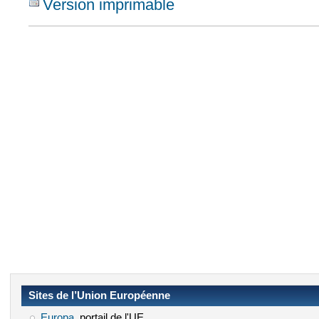
Version imprimable
Sites de l’Union Européenne
Europa
(le lien est externe)
, portail de l'UE