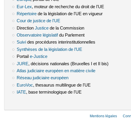
Eur-Lex
(le lien est externe)
, moteur de recherche du droit de l'UE
Répertoire
(le lien est externe)
de la législation de l'UE en vigueur
Cour de justice de l'UE
(le lien est externe)
Direction
Justice
(le lien est externe)
de la Commission
Observatoire législatif
(le lien est externe)
du Parlement
Suivi
(le lien est externe)
des procédures interinstitutionnelles
Synthèses de la législation de l’UE
(le lien est externe)
Portail
e-Justice
(le lien est externe)
JURE
(le lien est externe)
, décisions nationales (Bruxelles I et II bis)
Atlas judiciaire européen en matière civile
(le lien est externe)
Réseau judiciaire européen
(le lien est externe)
EuroVoc
(le lien est externe)
, thesaurus multilingue de l'UE
IATE
(le lien est externe)
, base terminologique de l'UE
Mentions légales
Conn