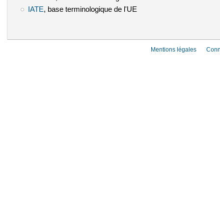
IATE
(le lien est externe)
, base terminologique de l'UE
Mentions légales
Conn