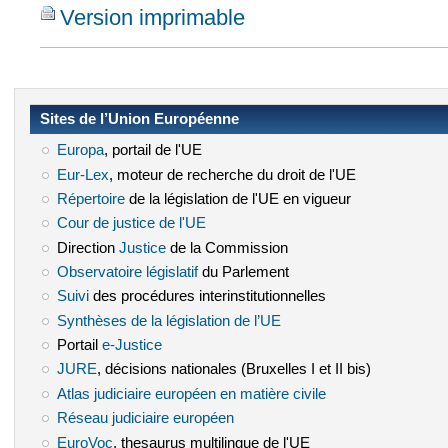
Version imprimable
Sites de l’Union Européenne
Europa
(le lien est externe)
, portail de l'UE
Eur-Lex
(le lien est externe)
, moteur de recherche du droit de l'UE
Répertoire
(le lien est externe)
de la législation de l'UE en vigueur
Cour de justice de l'UE
(le lien est externe)
Direction
Justice
(le lien est externe)
de la Commission
Observatoire législatif
(le lien est externe)
du Parlement
Suivi
(le lien est externe)
des procédures interinstitutionnelles
Synthèses de la législation de l’UE
(le lien est externe)
Portail
e-Justice
(le lien est externe)
JURE
(le lien est externe)
, décisions nationales (Bruxelles I et II bis)
Atlas judiciaire européen en matière civile
(le lien est externe)
Réseau judiciaire européen
(le lien est externe)
EuroVoc
(le lien est externe)
, thesaurus multilingue de l'UE