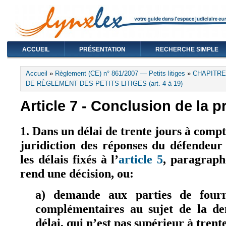
ACCUEIL
PRÉSENTATION
RECHERCHE SIMPLE
Vous êtes ici
Accueil
»
Règlement (CE) n° 861/2007 — Petits litiges
»
CHAPITRE
DE RÈGLEMENT DES PETITS LITIGES (art. 4 à 19)
Article 7 - Conclusion de la 
1. Dans un délai de trente jours à compt
juridiction des réponses du défendeu
les délais fixés à l’
article 5
, paragraphe
rend une décision, ou:
a) demande aux parties de fourn
complémentaires au sujet de la d
délai, qui n’est pas supérieur à trent