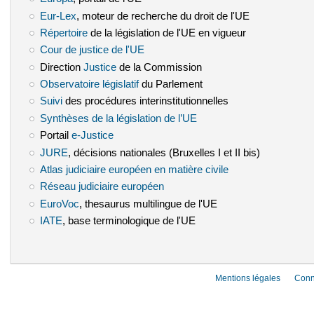
Eur-Lex
(le lien est externe)
, moteur de recherche du droit de l'UE
Répertoire
(le lien est externe)
de la législation de l'UE en vigueur
Cour de justice de l'UE
(le lien est externe)
Direction
Justice
(le lien est externe)
de la Commission
Observatoire législatif
(le lien est externe)
du Parlement
Suivi
(le lien est externe)
des procédures interinstitutionnelles
Synthèses de la législation de l’UE
(le lien est externe)
Portail
e-Justice
(le lien est externe)
JURE
(le lien est externe)
, décisions nationales (Bruxelles I et II bis)
Atlas judiciaire européen en matière civile
(le lien est externe)
Réseau judiciaire européen
(le lien est externe)
EuroVoc
(le lien est externe)
, thesaurus multilingue de l'UE
IATE
(le lien est externe)
, base terminologique de l'UE
Mentions légales
Conn