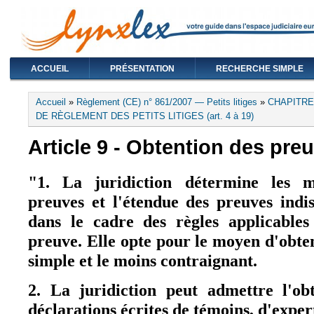
ACCUEIL
PRÉSENTATION
RECHERCHE SIMPLE
Vous êtes ici
Accueil
»
Règlement (CE) n° 861/2007 — Petits litiges
»
CHAPITRE
DE RÈGLEMENT DES PETITS LITIGES (art. 4 à 19)
Article 9 - Obtention des pre
"1.
La juridiction détermine les m
preuves et l'étendue des preuves indi
dans le cadre des règles applicables 
preuve. Elle opte pour le moyen d'obten
simple et le moins contraignant.
2. La juridiction peut admettre l'ob
déclarations écrites de témoins, d'expert