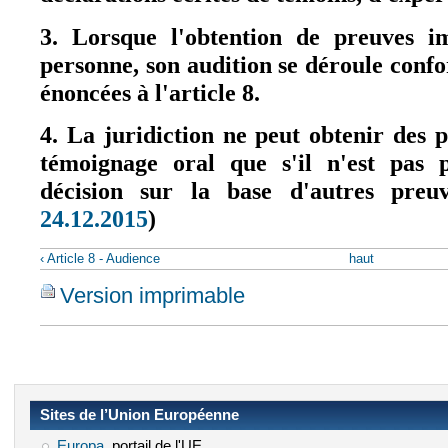
3. Lorsque l'obtention de preuves i
personne, son audition se déroule con
énoncées à l'article 8.
4. La juridiction ne peut obtenir des 
témoignage oral que s'il n'est pas 
décision sur la base d'autres preu
24.12.2015
)
(le lien est externe)
‹ Article 8 - Audience
haut
Version imprimable
Sites de l’Union Européenne
Europa
(le lien est externe)
, portail de l'UE