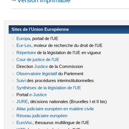
Version imprimable
Sites de l’Union Européenne
Europa
(le lien est externe)
, portail de l'UE
Eur-Lex
(le lien est externe)
, moteur de recherche du droit de l'UE
Répertoire
(le lien est externe)
de la législation de l'UE en vigueur
Cour de justice de l'UE
(le lien est externe)
Direction
Justice
(le lien est externe)
de la Commission
Observatoire législatif
(le lien est externe)
du Parlement
Suivi
(le lien est externe)
des procédures interinstitutionnelles
Synthèses de la législation de l’UE
(le lien est externe)
Portail
e-Justice
(le lien est externe)
JURE
(le lien est externe)
, décisions nationales (Bruxelles I et II bis)
Atlas judiciaire européen en matière civile
(le lien est externe)
Réseau judiciaire européen
(le lien est externe)
EuroVoc
(le lien est externe)
, thesaurus multilingue de l'UE