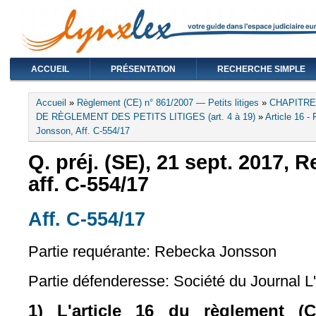
ACCUEIL
PRÉSENTATION
RECHERCHE SIMPLE
Vous êtes ici
Accueil
»
Règlement (CE) n° 861/2007 — Petits litiges
»
CHAPITRE
DE RÈGLEMENT DES PETITS LITIGES (art. 4 à 19)
»
Article 16 - 
Jonsson, Aff. C‑554/17
Q. préj. (SE), 21 sept. 2017,
aff. C-554/17
Aff. C-554/17
(le lien est externe)
Partie requérante:
Rebecka Jonsson
Partie défenderesse:
Société du Journal L
1) L'article 16 du règlement (