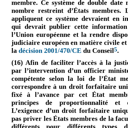
membre. Ce système de double date n
nombre restreint d’États membres. 
appliquent ce système devraient en i
qui devrait publier cette information
l’Union européenne et la rendre dispo
judiciaire européen en matière civile e
5
la
décision 2001/470/CE
du Conseil
.
(le lien est externe)
(16) Afin de faciliter l’accès à la justi
par l’intervention d’un officier minis
compétente selon la loi de l’État m
correspondre à un droit forfaitaire un
fixé à l’avance par cet État membr
principes de proportionnalité et d
L’exigence d’un droit forfaitaire uni
pas priver les États membres de la facu
différents pour différents types 