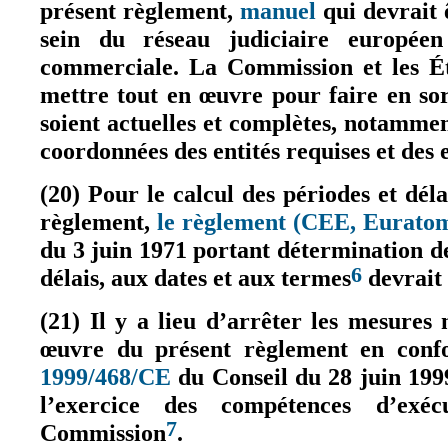
présent règlement,
manuel
qui devrait 
(le lien est externe)
sein du réseau judiciaire européen
commerciale. La Commission et les É
mettre tout en œuvre pour faire en so
soient actuelles et complètes, notammen
coordonnées des entités requises et des e
(20) Pour le calcul des périodes et dél
règlement,
le règlement (CEE, Euratom
du 3 juin 1971 portant détermination de
6
délais, aux dates et aux termes
devrait 
(21) Il y a lieu d’arrêter les mesures 
œuvre du présent règlement en con
1999/468/CE
du Conseil du 28 juin 1999
(le lien est externe)
l’exercice des compétences d’exé
7
Commission
.