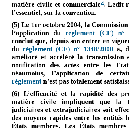
4
matière civile et commerciale
. Ledit 
l’essentiel, sur la convention.
(5) Le 1er octobre 2004, la Commission
l’application du
règlement (CE) n° 
conclut que, depuis son entrée en vigue
du
règlement (CE) n° 1348/2000
a, d
(le lien 
amélioré et accéléré la transmission e
notification des actes entre les Ét
néanmoins, l’application de certai
règlement
n’est pas totalement satisfais
(le lien est externe)
(6) L’efficacité et la rapidité des p
matière civile impliquent que la t
judiciaires et extrajudiciaires soit eff
des moyens rapides entre les entités l
États membres. Les États membres 