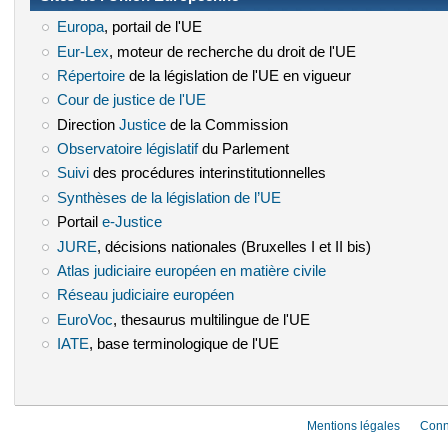
Europa
(le lien est externe)
, portail de l'UE
Eur-Lex
(le lien est externe)
, moteur de recherche du droit de l'UE
Répertoire
(le lien est externe)
de la législation de l'UE en vigueur
Cour de justice de l'UE
(le lien est externe)
Direction
Justice
(le lien est externe)
de la Commission
Observatoire législatif
(le lien est externe)
du Parlement
Suivi
(le lien est externe)
des procédures interinstitutionnelles
Synthèses de la législation de l’UE
(le lien est externe)
Portail
e-Justice
(le lien est externe)
JURE
(le lien est externe)
, décisions nationales (Bruxelles I et II bis)
Atlas judiciaire européen en matière civile
(le lien est externe)
Réseau judiciaire européen
(le lien est externe)
EuroVoc
(le lien est externe)
, thesaurus multilingue de l'UE
IATE
(le lien est externe)
, base terminologique de l'UE
Mentions légales
Conn