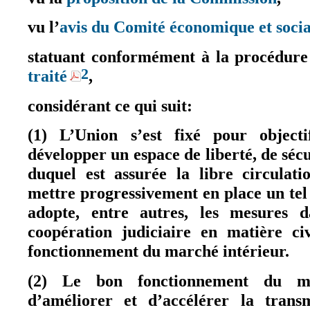
vu l’
avis du Comité économique et soci
statuant conformément à la procédure 
2
traité
,
(le lien est externe)
considérant ce qui suit:
(1) L’Union s’est fixé pour object
développer un espace de liberté, de sécur
duquel est assurée la libre circulat
mettre progressivement en place un te
adopte, entre autres, les mesures 
coopération judiciaire en matière ci
fonctionnement du marché intérieur.
(2) Le bon fonctionnement du ma
d’améliorer et d’accélérer la transm