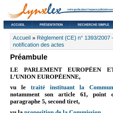
ACCUEIL
PRÉSENTATION
RECHERCHE SIMPLE
Vous êtes ici
Accueil
»
Règlement (CE) n° 1393/2007 —
notification des actes
Préambule
LE PARLEMENT EUROPÉEN E
L’UNION EUROPÉENNE,
vu le
traité instituant la Commu
notamment son article 61, point c
paragraphe 5, second tiret,
vu la
proposition de la Commission
,
(le lien