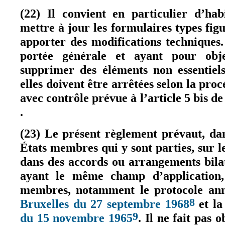
(22) Il convient en particulier d’ha
mettre à jour les formulaires types fig
apporter des modifications techniques
portée générale et ayant pour ob
supprimer des éléments non essentiel
elles doivent être arrêtées selon la pr
avec contrôle prévue à l’article 5 bis de
.
(le lien est externe)
(23) Le présent règlement prévaut, dan
États membres qui y sont parties, sur l
dans des accords ou arrangements bila
ayant le même champ d’application,
membres, notamment le protocole an
8
Bruxelles du 27 septembre 1968
et l
(le lien est
9
du 15 novembre 1965
. Il ne fait pas 
(le lien est externe)