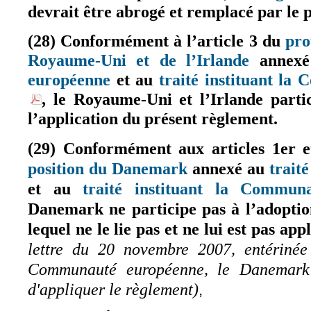
devrait être abrogé et remplacé par le 
(28) Conformément à l’article 3 du
pro
Royaume-Uni et de l’Irlande
annex
(le lien est ex
européenne
et au
traité instituant l
(le lien est externe)
, le Royaume-Uni et l’Irlande partic
(le lien est externe)
l’application du présent règlement.
(29) Conformément aux articles 1er 
position du Danemark
annexé au
trait
(le lien est externe)
et au
traité instituant la Commun
Danemark ne participe pas à l’adoptio
lequel ne le lie pas et ne lui est pas app
lettre du 20 novembre 2007, entérin
Communauté européenne, le Danemark a
d'appliquer le règlement)
,