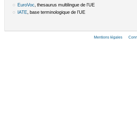
EuroVoc
(le lien est externe)
, thesaurus multilingue de l'UE
IATE
(le lien est externe)
, base terminologique de l'UE
Mentions légales
Conn