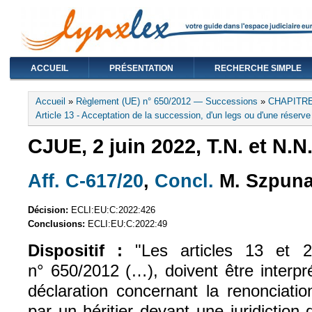
ACCUEIL
PRÉSENTATION
RECHERCHE SIMPLE
Vous êtes ici
Accueil
»
Règlement (UE) n° 650/2012 — Successions
»
CHAPITRE 
Article 13 - Acceptation de la succession, d'un legs ou d'une réserve 
CJUE, 2 juin 2022, T.N. et N.N.
Aff. C-617/20
,
Concl.
M. Szpuna
(le lien est externe)
(le lien est exte
Décision:
ECLI:EU:C:2022:426
Conclusions:
ECLI:EU:C:2022:49
Dispositif :
"Les articles 13 et 
n° 650/2012 (…), doivent être interp
déclaration concernant la renonciatio
par un héritier devant une juridictio