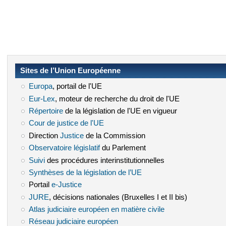
Sites de l’Union Européenne
Europa
(le lien est externe)
, portail de l'UE
Eur-Lex
(le lien est externe)
, moteur de recherche du droit de l'UE
Répertoire
(le lien est externe)
de la législation de l'UE en vigueur
Cour de justice de l'UE
(le lien est externe)
Direction
Justice
(le lien est externe)
de la Commission
Observatoire législatif
(le lien est externe)
du Parlement
Suivi
(le lien est externe)
des procédures interinstitutionnelles
Synthèses de la législation de l’UE
(le lien est externe)
Portail
e-Justice
(le lien est externe)
JURE
(le lien est externe)
, décisions nationales (Bruxelles I et II bis)
Atlas judiciaire européen en matière civile
(le lien est externe)
Réseau judiciaire européen
(le lien est externe)