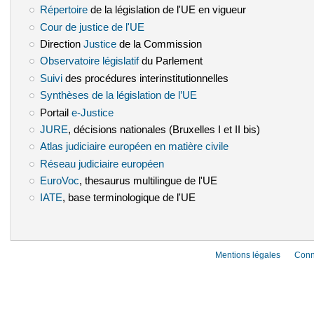
Répertoire
(le lien est externe)
de la législation de l'UE en vigueur
Cour de justice de l'UE
(le lien est externe)
Direction
Justice
(le lien est externe)
de la Commission
Observatoire législatif
(le lien est externe)
du Parlement
Suivi
(le lien est externe)
des procédures interinstitutionnelles
Synthèses de la législation de l’UE
(le lien est externe)
Portail
e-Justice
(le lien est externe)
JURE
(le lien est externe)
, décisions nationales (Bruxelles I et II bis)
Atlas judiciaire européen en matière civile
(le lien est externe)
Réseau judiciaire européen
(le lien est externe)
EuroVoc
(le lien est externe)
, thesaurus multilingue de l'UE
IATE
(le lien est externe)
, base terminologique de l'UE
Mentions légales
Conn