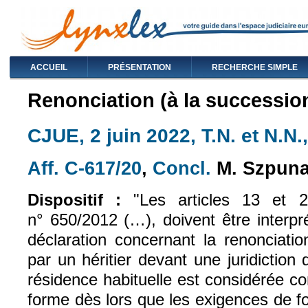
ACCUEIL
PRÉSENTATION
RECHERCHE SIMPLE
Renonciation (à la successio
CJUE, 2 juin 2022, T.N. et N.N.,
Aff. C-617/20
,
Concl.
M. Szpuna
(le lien est externe)
(le lien est exte
Dispositif :
"Les articles 13 et 
n° 650/2012 (…), doivent être interp
déclaration concernant la renonciatio
par un héritier devant une juridictio
résidence habituelle est considérée c
forme dès lors que les exigences de f