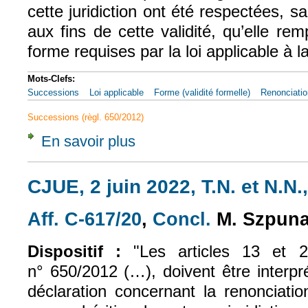
cette juridiction ont été respectées, sa
aux fins de cette validité, qu’elle re
forme requises par la loi applicable à l
Mots-Clefs:
Successions
Loi applicable
Forme (validité formelle)
Renonciatio
Successions (règl. 650/2012)
En savoir plus
à propos de CJUE, 2 juin 2022, T.N. et N.N.
CJUE, 2 juin 2022, T.N. et N.N.,
Aff. C-617/20
,
Concl.
M. Szpuna
(le lien est externe)
(le lien est exte
Dispositif :
"Les articles 13 et 
n° 650/2012 (…), doivent être interp
déclaration concernant la renonciatio