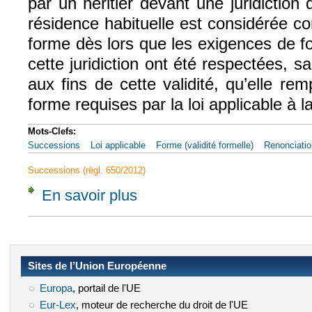
par un héritier devant une juridictio
résidence habituelle est considérée c
forme dès lors que les exigences de f
cette juridiction ont été respectées, sa
aux fins de cette validité, qu’elle re
forme requises par la loi applicable à l
Mots-Clefs:
Successions
Loi applicable
Forme (validité formelle)
Renonciatio
Successions (règl. 650/2012)
En savoir plus
à propos de CJUE, 2 juin 2022, T.N. et N.N.
Sites de l’Union Européenne
Europa
(le lien est externe)
, portail de l'UE
Eur-Lex
(le lien est externe)
, moteur de recherche du droit de l'UE