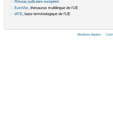
Réseau judiciaire européen
(le lien est externe)
EuroVoc
(le lien est externe)
, thesaurus multilingue de l'UE
IATE
(le lien est externe)
, base terminologique de l'UE
Mentions légales
Conn