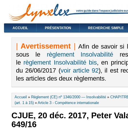
ACCUEIL
PRÉSENTATION
RECHERCHE SIMPLE
|
Avertissement
|
Afin de savoir si
sous le
règlement I
nsolvabilité
rest
le
règlement Insolvabilité bis
, en princ
du 26/06/2017 (
voir article 92
), il est
les articles des deux règlements
.
Vous êtes ici
Accueil
»
Règlement (CE) nº 1346/2000 — Insolvabilité
»
CHAPITR
(art. 1 à 15)
»
Article 3 - Compétence internationale
CJUE, 20 déc. 2017, Peter Valac
649/16