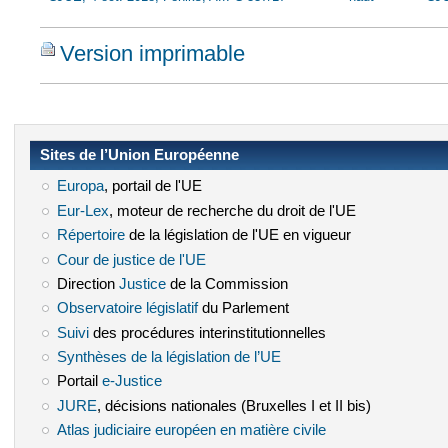
Version imprimable
Sites de l’Union Européenne
Europa
(le lien est externe)
, portail de l'UE
Eur-Lex
(le lien est externe)
, moteur de recherche du droit de l'UE
Répertoire
(le lien est externe)
de la législation de l'UE en vigueur
Cour de justice de l'UE
(le lien est externe)
Direction
Justice
(le lien est externe)
de la Commission
Observatoire législatif
(le lien est externe)
du Parlement
Suivi
(le lien est externe)
des procédures interinstitutionnelles
Synthèses de la législation de l’UE
(le lien est externe)
Portail
e-Justice
(le lien est externe)
JURE
(le lien est externe)
, décisions nationales (Bruxelles I et II bis)
Atlas judiciaire européen en matière civile
(le lien est externe)