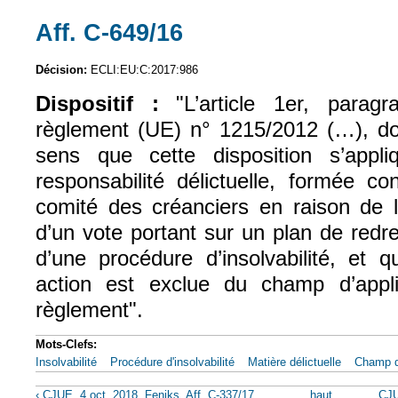
Aff. C-649/16
(le lien est externe)
Décision:
ECLI:EU:C:2017:986
Dispositif :
"L’article 1er, para
règlement (UE) n° 1215/2012 (…), doi
sens que cette disposition s’app
responsabilité délictuelle, formée c
comité des créanciers en raison de 
d’un vote portant sur un plan de red
d’une procédure d’insolvabilité, et q
action est exclue du champ d’appli
règlement".
Mots-Clefs:
Insolvabilité
Procédure d'insolvabilité
Matière délictuelle
Champ d'
‹ CJUE, 4 oct. 2018, Feniks, Aff. C-337/17
haut
CJU