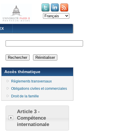
(le lien est externe)
(le lien est externe)
EX
Accès thématique
Règlements transversaux
Obligations civiles et commerciales
Droit de la famille
Article 3 -
Compétence
internationale