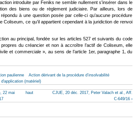
’action introduite par Feniks ne semble nullement s’insérer dans le
ion des biens ou de règlement judiciaire. Par ailleurs, lors de
té répondu à une question posée par celle-ci qu’aucune procédure
re Coliseum, ce qu’il appartient cependant à la juridiction de renvoi
tion au principal, fondée sur les articles 527 et suivants du code
s propres du créancier et non à accroître l’actif de Coliseum, elle
ivile et commerciale », au sens de l’article 1er, paragraphe 1, du
ion paulienne
Action dérivant de la procédure d’insolvabilité
'application (matériel)
), 22 mai
haut
CJUE, 20 déc. 2017, Peter Valach et al., Aff.
17
C-649/16 ›