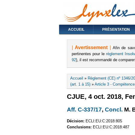
ACCUEIL
PRÉSENTATION
|
Avertissement
|
Afin de sav
pertinentes pour le
règlement Insolva
92
), il est recommandé de comparer
Vous êtes ici
Accueil
»
Règlement (CE) nº 1346/20
(art. 1 à 15)
»
Article 3 - Compétence 
CJUE, 4 oct. 2018, Fen
Aff. C-337/17
(le lien est 
,
Concl.
(le 
M. 
Décision:
ECLI:EU:C:2018:805
Conclusions:
ECLI:EU:C:2018:487