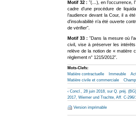
Motif 32 :
"(…), en l’occurrence, l
cadre d’une procédure de liquidat
l’audience devant la Cour, il a é
d’insolvabilité n’a été ouverte cont
de vérifier".
Motif 33 :
"Dans la mesure où l’ac
civil, vise à préserver les intérêt
relève de la notion de « matière c
règlement n° 1215/2012".
Mots-Clefs:
Matière contractuelle
Immeuble
Act
Matière civile et commerciale
Champ d
‹ Concl., 28 juin 2018, sur Q. préj. (BG
2017, Wiemer und Trachte, Aff. C-296/
Version imprimable