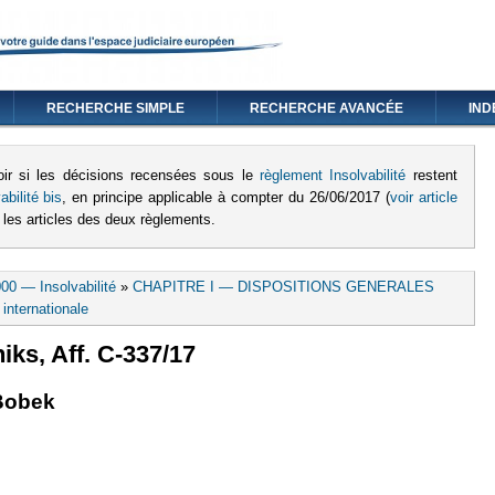
RECHERCHE SIMPLE
RECHERCHE AVANCÉE
IND
oir si les décisions recensées sous le
règlement I
nsolvabilité
restent
bilité bis
, en principe applicable à compter du 26/06/2017 (
voir article
 les articles des deux règlements
.
00 — Insolvabilité
»
CHAPITRE I — DISPOSITIONS GENERALES
internationale
iks, Aff. C-337/17
externe)
lien est externe)
Bobek