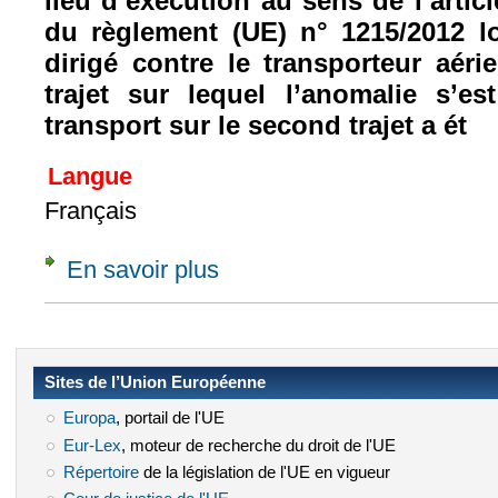
lieu d’exécution au sens de l’articl
du règlement (UE) n
°
1215/2012
l
dirigé contre le transporteur aéri
trajet sur lequel l’anomalie s’e
transport sur le second trajet a ét
Langue
Français
En savoir plus
à propos de Concl., 19 oct. 2017, sur Q. pré
Sites de l’Union Européenne
Europa
(le lien est externe)
, portail de l'UE
Eur-Lex
(le lien est externe)
, moteur de recherche du droit de l'UE
Répertoire
(le lien est externe)
de la législation de l'UE en vigueur