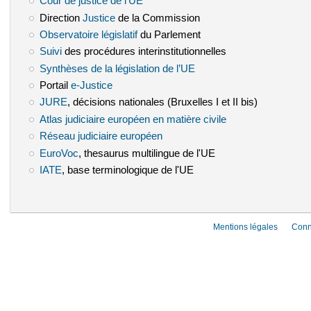
Cour de justice de l'UE
(le lien est externe)
Direction
Justice
(le lien est externe)
de la Commission
Observatoire législatif
(le lien est externe)
du Parlement
Suivi
(le lien est externe)
des procédures interinstitutionnelles
Synthèses de la législation de l’UE
(le lien est externe)
Portail
e-Justice
(le lien est externe)
JURE
(le lien est externe)
, décisions nationales (Bruxelles I et II bis)
Atlas judiciaire européen en matière civile
(le lien est externe)
Réseau judiciaire européen
(le lien est externe)
EuroVoc
(le lien est externe)
, thesaurus multilingue de l'UE
IATE
(le lien est externe)
, base terminologique de l'UE
Mentions légales
Conn