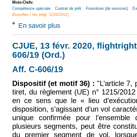
Mots-Clefs:
Compétence spéciale
Contrat de prêt
Fourniture (de services)
Ex
Bruxelles I bis (règl. 1215/2012)
En savoir plus
à propos de CCIP-CA, 17 mars 2020, n° 19
CJUE, 13 févr. 2020, flightright 
606/19 (Ord.)
Aff. C-606/19
(le lien est externe)
Dispositif (et motif 36) :
"L’article 7,
tiret, du règlement (UE) n° 1215/2012 
en ce sens que le « lieu d’exécuti
disposition, s’agissant d’un vol caract
unique confirmée pour l’ensemble d
plusieurs segments, peut être constit
du premier segment de vol, lorsque