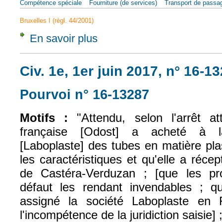
Compétence spéciale
Fourniture (de services)
Transport de passa
Bruxelles I (règl. 44/2001)
En savoir plus
à propos de CJUE, 7 mars 2018, flightright,
Civ. 1e, 1er juin 2017, n° 16-1
Pourvoi n° 16-13287
(le lien est exte
Motifs :
"Attendu, selon l'arrêt at
française [Odost] a acheté à la
[Laboplaste] des tubes en matière plas
les caractéristiques et qu'elle a réc
de Castéra-Verduzan ; [que les pro
défaut les rendant invendables ; q
assigné la société Laboplaste en 
l'incompétence de la juridiction saisie] 