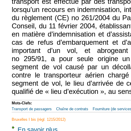
transport est effectué par des transpor
lorsqu’un recours en indemnisation, in
du règlement (CE) no 261/2004 du Pa
Conseil, du 11 février 2004, établiss
en matière d’indemnisation et d’assi
cas de refus d’embarquement et d’a
important d’un vol, et abrogean
no 295/91, a pour seule origine un
segment de vol causé par un décollag
contre le transporteur aérien chargé
segment de vol, le lieu d’arrivée de c
qualifié de « lieu d’exécution », au sen
Mots-Clefs:
Transport de passagers
Chaîne de contrats
Fourniture (de service
Bruxelles I bis (règl. 1215/2012)
En savoir plus
à propos de CJUE, 3 fév. 2022, JW c. LOT P