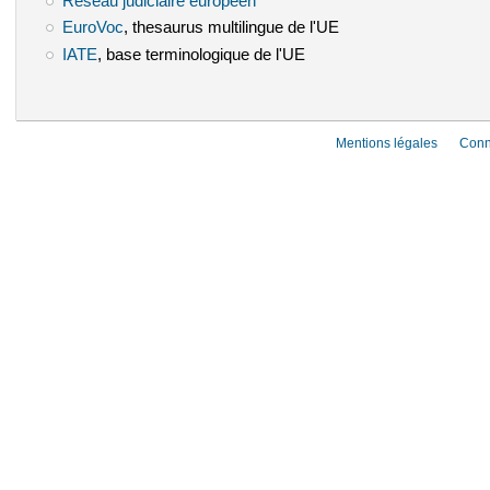
Réseau judiciaire européen
(le lien est externe)
EuroVoc
(le lien est externe)
, thesaurus multilingue de l'UE
IATE
(le lien est externe)
, base terminologique de l'UE
Mentions légales
Conn