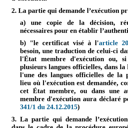
2. La partie qui demande l’exécution pr
a) une copie de la décision, réu
nécessaires pour en établir l’authenti
b) "
le certificat visé à l'
article 2
besoin, une traduction de celui-ci dan
l'État membre d'exécution ou, s
plusieurs langues officielles, dans la
l'une des langues officielles de la
lieu où l'exécution est demandée, c
cet État membre, ou dans une au
membre d'exécution aura déclaré po
341/1 du 24.12.2015
)
(le lien est externe)
3. La partie qui demande l’exécution
dans le cadre de la procédure europ