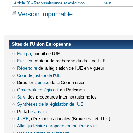
‹ Article 20 - Reconnaissance et exécution
haut
Version imprimable
Sites de l’Union Européenne
Europa
(le lien est externe)
, portail de l'UE
Eur-Lex
(le lien est externe)
, moteur de recherche du droit de l'UE
Répertoire
(le lien est externe)
de la législation de l'UE en vigueur
Cour de justice de l'UE
(le lien est externe)
Direction
Justice
(le lien est externe)
de la Commission
Observatoire législatif
(le lien est externe)
du Parlement
Suivi
(le lien est externe)
des procédures interinstitutionnelles
Synthèses de la législation de l’UE
(le lien est externe)
Portail
e-Justice
(le lien est externe)
JURE
(le lien est externe)
, décisions nationales (Bruxelles I et II bis)
Atlas judiciaire européen en matière civile
(le lien est externe)