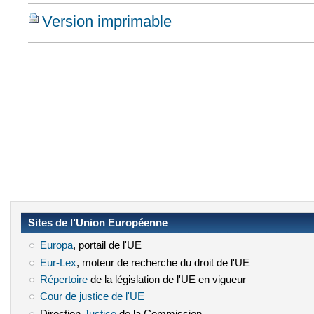
Version imprimable
Sites de l’Union Européenne
Europa
(le lien est externe)
, portail de l'UE
Eur-Lex
(le lien est externe)
, moteur de recherche du droit de l'UE
Répertoire
(le lien est externe)
de la législation de l'UE en vigueur
Cour de justice de l'UE
(le lien est externe)
Direction
Justice
(le lien est externe)
de la Commission