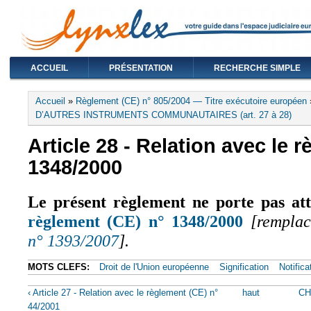
ACCUEIL
PRÉSENTATION
RECHERCHE SIMPLE
Vous êtes ici
Accueil
»
Règlement (CE) n° 805/2004 — Titre exécutoire européen
D’AUTRES INSTRUMENTS COMMUNAUTAIRES (art. 27 à 28)
Article 28 - Relation avec le 
1348/2000
Le présent règlement ne porte pas att
règlement (CE) n° 1348/2000
[rempla
(le lien est ext
n° 1393/2007
].
MOTS CLEFS:
Droit de l'Union européenne
Signification
Notifica
‹ Article 27 - Relation avec le règlement (CE) n°
haut
CH
44/2001