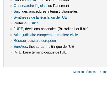
Observatoire législatif
(le lien est externe)
du Parlement
Suivi
(le lien est externe)
des procédures interinstitutionnelles
Synthèses de la législation de l’UE
(le lien est externe)
Portail
e-Justice
(le lien est externe)
JURE
(le lien est externe)
, décisions nationales (Bruxelles I et II bis)
Atlas judiciaire européen en matière civile
(le lien est externe)
Réseau judiciaire européen
(le lien est externe)
EuroVoc
(le lien est externe)
, thesaurus multilingue de l'UE
IATE
(le lien est externe)
, base terminologique de l'UE
Mentions légales
Conn