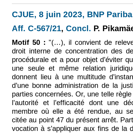
CJUE, 8 juin 2023, BNP Paribas
Aff. C-567/21
,
Concl.
P. Pikamä
(le lien est externe)
(le lien est exte
Motif 50 :
"(…), il convient de relev
droit interne de concentration des 
procédurale et a pour objet d’éviter 
une seule et même relation juridiqu
donnent lieu à une multitude d’instan
d’une bonne administration de la jus
parties concernées. Or, une telle règle
l’autorité et l’efficacité dont une dé
membre où elle a été rendue, au se
citée au point 47 du présent arrêt. Part
vocation à s’appliquer aux fins de la 