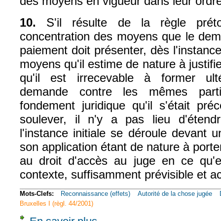
des moyens en vigueur dans leur ordre 
10.
S'il résulte de la règle préto
concentration des moyens que le dem
paiement doit présenter, dès l'instance
moyens qu'il estime de nature à justif
qu'il est irrecevable à former u
demande contre les mêmes part
fondement juridique qu'il s'était p
soulever, il n'y a pas lieu d'éten
l'instance initiale se déroule devant u
son application étant de nature à porte
au droit d'accès au juge en ce qu'e
contexte, suffisamment prévisible et ac
Mots-Clefs:
Reconnaissance (effets)
Autorité de la chose jugée
Bruxelles I (règl. 44/2001)
à propos de Civ. 1e, 19 juin 2024, n° 19-23