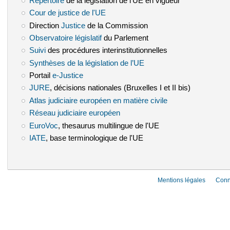
Répertoire
(le lien est externe)
de la législation de l'UE en vigueur
Cour de justice de l'UE
(le lien est externe)
Direction
Justice
(le lien est externe)
de la Commission
Observatoire législatif
(le lien est externe)
du Parlement
Suivi
(le lien est externe)
des procédures interinstitutionnelles
Synthèses de la législation de l’UE
(le lien est externe)
Portail
e-Justice
(le lien est externe)
JURE
(le lien est externe)
, décisions nationales (Bruxelles I et II bis)
Atlas judiciaire européen en matière civile
(le lien est externe)
Réseau judiciaire européen
(le lien est externe)
EuroVoc
(le lien est externe)
, thesaurus multilingue de l'UE
IATE
(le lien est externe)
, base terminologique de l'UE
Mentions légales
Conn