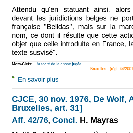
Attendu qu'en statuant ainsi, alor
devant les juridictions belges ne po
française "Belidas", mais sur la m
nom, ce dont il résulte que cette act
objet que celle introduite en France, l
texte susvisé
"
.
Mots-Clefs:
Autorité de la chose jugée
Bruxelles I (règl. 44/2001
En savoir plus
à propos de Com., 18 mai 2010, n° 09-105
CJCE, 30 nov. 1976, De Wolf, A
Bruxelles, art. 31]
Aff. 42/76
Concl.
H. Mayras
(le lien est externe)
(le lien est externe)
,