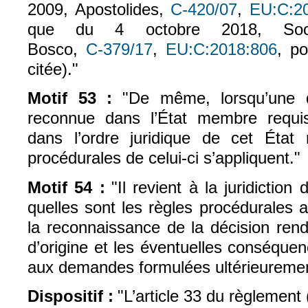
2009, Apostolides,
C‑420/07
,
EU:C:2
(le lien est exte
que du 4 octobre 2018, Socie
Bosco,
C‑379/17
,
EU:C:2018:806
, p
(le lien est externe)
(le lie
citée)."
Motif 53 :
"De même, lorsqu’une d
reconnue dans l’État membre requis,
dans l’ordre juridique de cet État
procédurales de celui-ci s’appliquent."
Motif 54 :
"Il revient à la juridictio
quelles sont les règles procédurales a
la reconnaissance de la décision ren
d’origine et les éventuelles conséque
aux demandes formulées ultérieuremen
Dispositif :
"L’article 33 du règlement