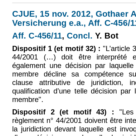
CJUE, 15 nov. 2012, Gothaer 
Versicherung e.a., Aff. C-456/1
Aff. C-456/11
,
Concl.
Y. Bot
(le lien est externe)
(le lien est exte
Dispositif 1 (et motif 32) :
"L’article
44/2001 (…) doit être interprété 
également une décision par laquelle l
membre décline sa compétence su
clause attributive de juridiction,
qualification d’une telle décision par 
membre".
Dispositif 2 (et motif 43) :
"Les
règlement
n° 44/2001 doivent être int
la juridiction devant laquelle est in