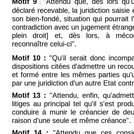
Motif 9
"Attendu que, dès lors qu'
:
déclaré recevable, la juridiction saisie
son bien-fondé, situation qui pourrait
contradiction avec un jugement étrang
plein droit] et, dès lors, à mécon
reconnaître celui-ci".
Motif 10 :
"Qu'il serait donc incompa
dispositions citées d’admettre un rec
et formé entre les mêmes parties qu’
par une juridiction d’un autre Etat cont
Motif 13 :
"Attendu, enfin, qu'admet
litiges au principal tel qu'il s'est prod
conduire à munir le créancier de deu
raison d'une seule et même créance".
Motif 14 :
"Attendu que ces consi