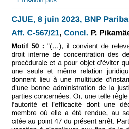
En savoir plus
CJUE, 8 juin 2023, BNP Paribas
Aff. C-567/21
,
Concl.
P. Pikamä
(le lien est externe)
(le lien est exte
Motif 50 :
"(…), il convient de relev
droit interne de concentration des 
procédurale et a pour objet d’éviter 
une seule et même relation juridiqu
donnent lieu à une multitude d’instan
d’une bonne administration de la jus
parties concernées. Or, une telle règle
l’autorité et l’efficacité dont une dé
membre où elle a été rendue, au se
citée au point 47 du présent arrêt. Part