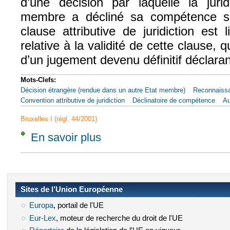
d’une décision par laquelle la jurid
membre a décliné sa compétence s
clause attributive de juridiction est 
relative à la validité de cette clause, q
d’un jugement devenu définitif déclarant
Mots-Clefs:
Décision étrangère (rendue dans un autre Etat membre)
Reconnaiss
Convention attributive de juridiction
Déclinatoire de compétence
Au
Bruxelles I (règl. 44/2001)
En savoir plus
à propos de CJUE, 15 nov. 2012, Gothaer A
Sites de l’Union Européenne
Europa
(le lien est externe)
, portail de l'UE
Eur-Lex
(le lien est externe)
, moteur de recherche du droit de l'UE