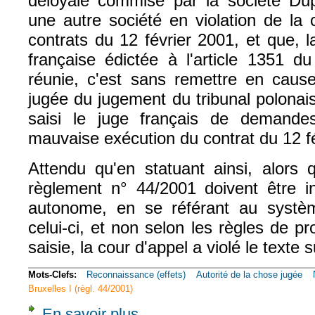
déloyale commise par la société Dupi
une autre société en violation de la 
contrats du 12 février 2001, et que, la 
française édictée à l'article 1351 du
réunie, c'est sans remettre en cause
jugée du jugement du tribunal polonai
saisi le juge français de demande
mauvaise exécution du contrat du 12 fé
Attendu qu'en statuant ainsi, alors 
règlement n° 44/2001 doivent être i
autonome, en se référant au systèm
celui-ci, et non selon les règles de pr
saisie, la cour d'appel a violé le texte 
Mots-Clefs:
Reconnaissance (effets)
Autorité de la chose jugée
Bruxelles I (règl. 44/2001)
En savoir plus
à propos de Com., 17 févr. 2015, n° 13-18