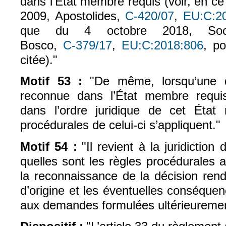
dans l’État membre requis (voir, en ce 
2009, Apostolides,
C‑420/07
,
EU:C:2
(le lien est exte
que du 4 octobre 2018, Socie
Bosco,
C‑379/17
,
EU:C:2018:806
, p
(le lien est externe)
(le lie
citée)."
Motif 53 :
"De même, lorsqu’une d
reconnue dans l’État membre requis,
dans l’ordre juridique de cet État
procédurales de celui-ci s’appliquent."
Motif 54 :
"Il revient à la juridictio
quelles sont les règles procédurales a
la reconnaissance de la décision ren
d’origine et les éventuelles conséque
aux demandes formulées ultérieuremen