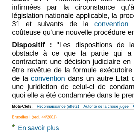
infirmées par la circonstance qu'à
législation nationale applicable, la pro
31 et suivants de la
convention
p
(le
coûteuse qu'une nouvelle procédure en
Dispositif :
"Les dispositions de 
obstacle à ce que la partie qui 
contractant une décision judiciaire en 
être revêtue de la formule exécutoire 
de la
convention
dans un autre Etat 
(le lien est externe)
une juridiction de celui-ci de condam
quoi elle a été condamnée dans le prem
Mots-Clefs:
Reconnaissance (effets)
Autorité de la chose jugée
Bruxelles I (règl. 44/2001)
En savoir plus
à propos de CJCE, 30 nov. 1976, De Wolf, Af