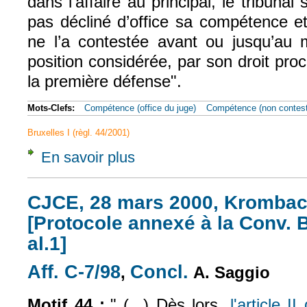
dans l’affaire au principal, le tribunal 
pas décliné d’office sa compétence e
ne l’a contestée avant ou jusqu’au
position considérée, par son droit pr
la première défense".
Mots-Clefs:
Compétence (office du juge)
Compétence (non contest
Bruxelles I (règl. 44/2001)
En savoir plus
à propos de CJUE, 27 févr. 2014, Cartier, A
CJCE, 28 mars 2000, Krombach
[Protocole annexé à la Conv. Br
al.1]
Aff. C-7/98
Concl.
(le lien est externe)
(le lien est externe)
,
A. Saggio
Motif 44 :
" (...) Dès lors,
l'article I