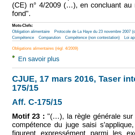
(CE) n° 4/2009 (…), en concluant au 
fond".
Mots-Clefs:
Obligation alimentaire
Protocole de La Haye du 23 novembre 2007 (ob
Compétence
Comparution
Compétence (non contestation)
Loi ap
Obligations alimentaires (règl. 4/2009)
En savoir plus
à propos de CJUE, 20 sept. 2018, Mölk, af
CJUE, 17 mars 2016, Taser inte
175/15
Aff. C-175/15
(le lien est externe)
Motif 23 :
"(…), la règle générale sur 
compétence du juge saisi s’applique,
figurent expressément parmi les ex