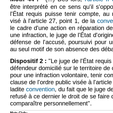
être interprété en ce sens qu'il s'op
l'État requis puisse tenir compte, au 
visé à l'article 27, point 1, de la
conve
le cadre d'une action en réparation 
une infraction, le juge de l'État d'origi
défense de l'accusé, poursuivi pour un
au seul motif de son absence des déba
Dispositif 2 :
"Le juge de l'État requis 
défendeur domicilié sur le territoire de 
pour une infraction volontaire, tenir c
clause de l'ordre public visée à l'article
ladite
convention
, du fait que le juge de
(le lien est externe)
refusé à ce dernier le droit de se fair
comparaître personnellement".
Mots-Clefs: