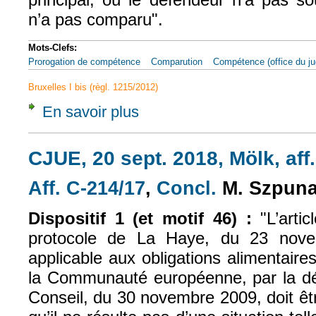
n’a pas comparu".
Mots-Clefs:
Prorogation de compétence
Comparution
Compétence (office du ju
Bruxelles I bis (règl. 1215/2012)
En savoir plus
à propos de CJUE, 11 avr. 2019, Ryanair, A
CJUE, 20 sept. 2018, Mölk, aff
Aff. C-214/17
,
Concl.
M. Szpuna
(le lien est externe)
(le lien est exte
Dispositif 1 (et motif 46) :
"L’artic
protocole de La Haye, du 23 nove
applicable aux obligations alimentair
la Communauté européenne, par la d
Conseil, du 30 novembre 2009, doit êt