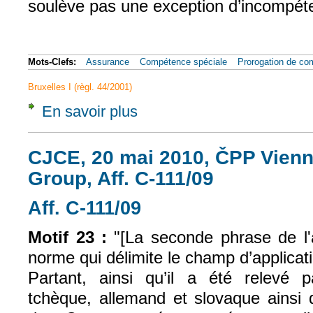
soulève pas une exception d’incompét
Mots-Clefs:
Assurance
Compétence spéciale
Prorogation de c
Bruxelles I (règl. 44/2001)
En savoir plus
à propos de CJCE, 20 mai 2010, ČPP Vienn
CJCE, 20 mai 2010, ČPP Vienn
Group, Aff. C-111/09
Aff. C-111/09
(le lien est externe)
Motif 23 :
"[La seconde phrase de l'a
norme qui délimite le champ d’applicati
Partant, ainsi qu’il a été relevé 
tchèque, allemand et slovaque ainsi