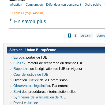
Infraction
Comparution
Défendeur non comparant
Ordre public
Bruxelles I (règl. 44/2001)
En savoir plus
à propos de CJCE, 28 mars 2000, Krombach, 
Pages
1
2
suivant ›
dernie
Sites de l’Union Européenne
Europa
(le lien est externe)
, portail de l'UE
Eur-Lex
(le lien est externe)
, moteur de recherche du droit de l'UE
Répertoire
(le lien est externe)
de la législation de l'UE en vigueur
Cour de justice de l'UE
(le lien est externe)
Direction
Justice
(le lien est externe)
de la Commission
Observatoire législatif
(le lien est externe)
du Parlement
Suivi
(le lien est externe)
des procédures interinstitutionnelles
Synthèses de la législation de l’UE
(le lien est externe)
Portail
e-Justice
(le lien est externe)