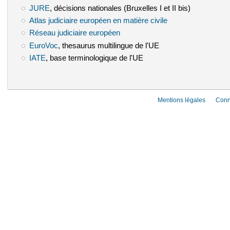
JURE
(le lien est externe)
, décisions nationales (Bruxelles I et II bis)
Atlas judiciaire européen en matière civile
(le lien est externe)
Réseau judiciaire européen
(le lien est externe)
EuroVoc
(le lien est externe)
, thesaurus multilingue de l'UE
IATE
(le lien est externe)
, base terminologique de l'UE
Mentions légales
Conn