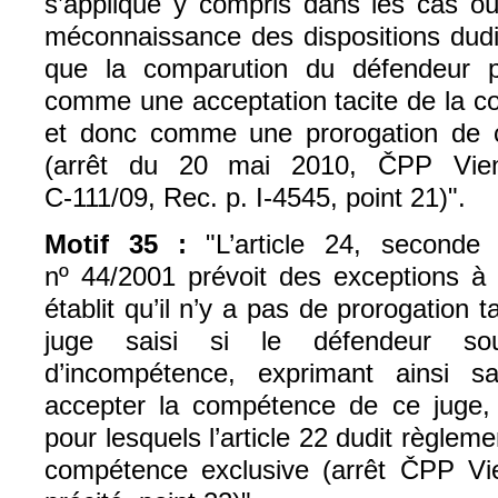
s’applique y compris dans les cas où
méconnaissance des dispositions dudi
que la comparution du défendeur p
comme une acceptation tacite de la c
et donc comme une prorogation de c
(arrêt du 20 mai 2010, ČPP Vien
C‑111/09, Rec. p. I‑4545, point 21)".
Motif 35 :
"
L’article 24, seconde
nº 44/2001 prévoit des exceptions à c
établit qu’il n’y a pas de prorogation
juge saisi si le défendeur so
d’incompétence, exprimant ainsi 
accepter la compétence de ce juge, ou
pour lesquels l’article 22 dudit règlem
compétence exclusive (arrêt ČPP Vi