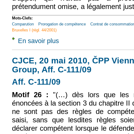
prétendument omise, a légalement justi
Mots-Clefs:
Comparution
Prorogation de compétence
Contrat de consommatio
Bruxelles I (règl. 44/2001)
En savoir plus
à propos de Civ. 1e, 7 déc. 2022, n° 21-17
CJCE, 20 mai 2010, ČPP Vienn
Group, Aff. C-111/09
Aff. C-111/09
(le lien est externe)
Motif 26 :
"(…) dès lors que les 
énoncées à la section 3 du chapitre I
ne sont pas des règles de compéten
saisi, sans que lesdites règles soie
déclarer compétent lorsque le défende