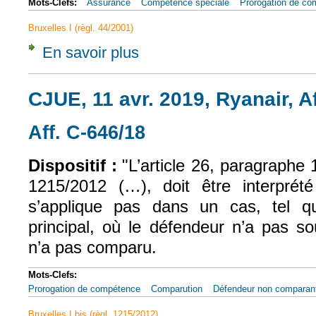
Mots-Clefs:
Assurance
Compétence spéciale
Prorogation de c
Bruxelles I (règl. 44/2001)
En savoir plus
à propos de CJCE, 20 mai 2010, ČPP Vienn
CJUE, 11 avr. 2019, Ryanair, Af
Aff. C-646/18
(le lien est externe)
Dispositif :
"L’article 26, paragraphe
1215/2012 (…), doit être interprét
s’applique pas dans un cas, tel 
principal, où le défendeur n’a pas s
n’a pas comparu.
Mots-Clefs:
Prorogation de compétence
Comparution
Défendeur non comparan
Bruxelles I bis (règl. 1215/2012)